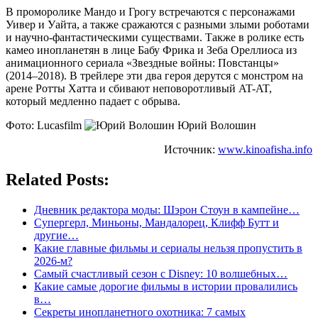
В проморолике Мандо и Грогу встречаются с персонажами
Уивер и Уайта, а также сражаются с разными злыми роботами
и научно-фантастическими существами. Также в ролике есть
камео инопланетян в лице Бабу Фрика и Зеба Ореллиоса из
анимационного сериала «Звездные войны: Повстанцы»
(2014–2018). В трейлере эти два героя дерутся с монстром на
арене Ротты Хатта и сбивают неповоротливый AT-AT,
который медленно падает с обрыва.
Фото: Lucasfilm
Юрий Волошин
Источник:
www.kinoafisha.info
Related Posts:
Дневник редактора моды: Шэрон Стоун в кампейне…
Супергерл, Миньоны, Мандалорец, Клифф Бутт и
другие…
Какие главные фильмы и сериалы нельзя пропустить в
2026-м?
Самый счастливый сезон с Disney: 10 волшебных…
Какие самые дорогие фильмы в истории провалились
в…
Секреты инопланетного охотника: 7 самых