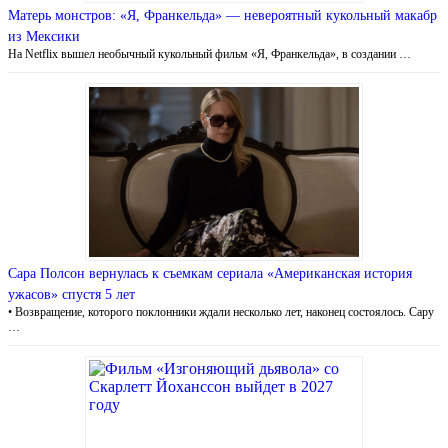
Матерь монстров: «Я, Франкельда» — невероятный кукольный макабр
из Мексики
На Netflix вышел необычный кукольный фильм «Я, Франкельда», в создании …
Сара Полсон вернулась к съемкам сериала «Американская история
ужасов» спустя 5 лет
• Возвращение, которого поклонники ждали несколько лет, наконец состоялось. Сару
…