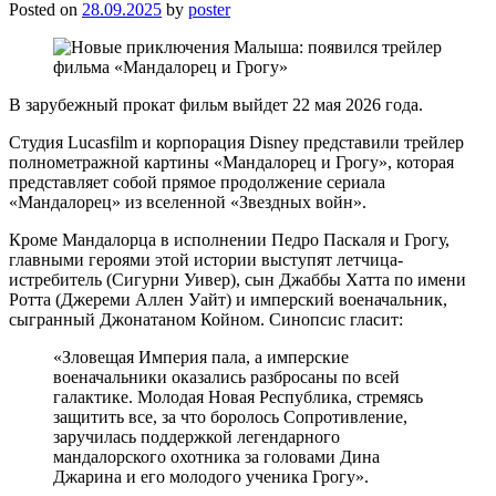
Posted on
28.09.2025
by
poster
В зарубежный прокат фильм выйдет 22 мая 2026 года.
Студия Lucasfilm и корпорация Disney представили трейлер
полнометражной картины «Мандалорец и Грогу», которая
представляет собой прямое продолжение сериала
«Мандалорец» из вселенной «Звездных войн».
Кроме Мандалорца в исполнении Педро Паскаля и Грогу,
главными героями этой истории выступят летчица-
истребитель (Сигурни Уивер), сын Джаббы Хатта по имени
Ротта (Джереми Аллен Уайт) и имперский военачальник,
сыгранный Джонатаном Койном. Синопсис гласит:
«Зловещая Империя пала, а имперские
военачальники оказались разбросаны по всей
галактике. Молодая Новая Республика, стремясь
защитить все, за что боролось Сопротивление,
заручилась поддержкой легендарного
мандалорского охотника за головами Дина
Джарина и его молодого ученика Грогу».