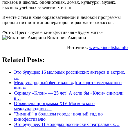
показов в школах, библиотеках, домах, культуры, музеях,
высших учебных заведениях и т. п.
Вместе с тем в ходе образовательной и деловой программы
прошли питчинг кинооператоров и ряд мастер-классов.
Фото: Пресс-служба кинофестиваля «Будем жить»
Виктория Аморина
Источник:
www.kinoafisha.info
Related Posts:
Это будущее: 16 молодых российских актеров и актрис,
…
Международный фестиваль «Дни короткометражного
кино»…
Сериалу «Клон» — 25 лет! А если бы «Клон» снимали
в…
Объявлена программа XIV Московского
международного…
"Зимний" в большом городе: полный гид по
кинофестивалю
Это будущее: 11 молодых российских театральных…