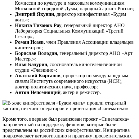
Комиссии по культуре и массовым коммуникациям
Московской городской Думы, народный артист России;
Дмитрий Якунин
, директор кинофестиваля «Будем
жить»;
Никита Тихонов-Рау
, генеральный директор АНО
Лаборатория Социальных Коммуникаций «Третий
Сектор»;
Роман Исаев
, член Правления Ассоциации владельцев
кинотеатров;
Борислав Володин
, генеральный директор АНО «Арт
Мастерс»;
Илья Бачурин
, сооснователь кинотелевизионной
студии «Главкино»;
Анатолий Кирсанов
, проректор по международным
связям Института современного искусства (ИСИ),
доктор политических наук, профессор;
Антон Непомнящий
, актер и режиссер.
Кроме того, впервые был реализован проект «Синематека»,
направленный на поддержку фильмов, которые были
представлены на российских кинофестивалях. Инициатива
подразумевает каталогизацию и практику просветительских