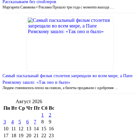
Рассказываем без спойлеров
Маргарита Савинова • Реклама Прошло три года с момента выхода …
Самый пасхальный фильм столетия запрещали во всем мире, а Папе
Римскому зашло: «Так оно и было»
Людям становилось плохо на сеансах, а билеты продавали с одобрения …
Август 2026
Пн
Вт
Ср
Чт
Пт
Сб
Вс
1
2
3
4
5
6
7
8
9
10
11
12
13
14
15
16
17
18
19
20
21
22
23