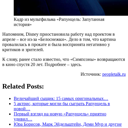
Кадр из мультфильма «Рапунцель: Запутанная
история»
Напомним, Disney приостановила работу над проектом в
апреле – все из-за «Белоснежки». Дело в том, что картина
провалилась в прокате и была воспринята негативно у
критиков и зрителей.
К слову, ранее стало известно, что «Симпсоны» возвращаются
в кино спустя 20 лет. Подробнее – здесь.
Источник:
peopletalk.ru
Related Posts:
Величайший сыщик: 15 самых оригинальных…
5 актрис, которые могли бы сыграть Рапунцель в
новой…
Первый взгляд на новую «Рапунцель» приятно
удивил…
Юра Борисов, Марк Эйдельштейн, Деми Мур и другие