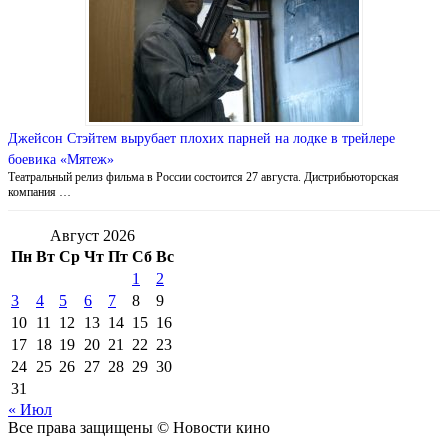
Джейсон Стэйтем вырубает плохих парней на лодке в трейлере
боевика «Мятеж»
Театральный релиз фильма в России состоится 27 августа. Дистрибьюторская
компания …
Август 2026
Пн
Вт
Ср
Чт
Пт
Сб
Вс
1
2
3
4
5
6
7
8
9
10
11
12
13
14
15
16
17
18
19
20
21
22
23
24
25
26
27
28
29
30
31
« Июл
Все права защищены © Новости кино