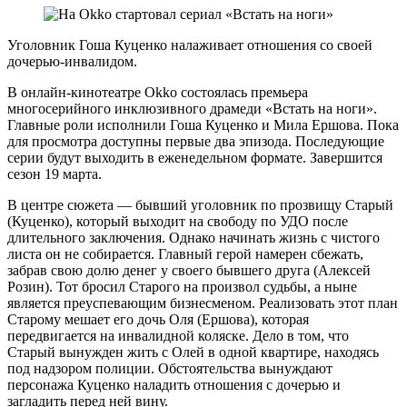
Уголовник Гоша Куценко налаживает отношения со своей
дочерью-инвалидом.
В онлайн-кинотеатре Okko состоялась премьера
многосерийного инклюзивного драмеди «Встать на ноги».
Главные роли исполнили Гоша Куценко и Мила Ершова. Пока
для просмотра доступны первые два эпизода. Последующие
серии будут выходить в еженедельном формате. Завершится
сезон 19 марта.
В центре сюжета — бывший уголовник по прозвищу Старый
(Куценко), который выходит на свободу по УДО после
длительного заключения. Однако начинать жизнь с чистого
листа он не собирается. Главный герой намерен сбежать,
забрав свою долю денег у своего бывшего друга (Алексей
Розин). Тот бросил Старого на произвол судьбы, а ныне
является преуспевающим бизнесменом. Реализовать этот план
Старому мешает его дочь Оля (Ершова), которая
передвигается на инвалидной коляске. Дело в том, что
Старый вынужден жить с Олей в одной квартире, находясь
под надзором полиции. Обстоятельства вынуждают
персонажа Куценко наладить отношения с дочерью и
загладить перед ней вину.