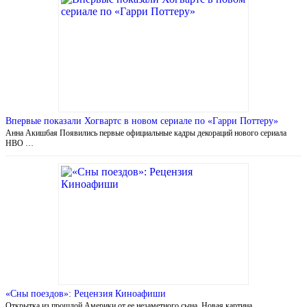
Впервые показали Хогвартс в новом сериале по «Гарри Поттеру»
Анна Акишбая Появились первые официальные кадры декораций нового сериала
HBO …
«Сны поездов»: Рецензия Киноафиши
Открытка из прошлой Америки от ее незаметного сына. Новая картина …