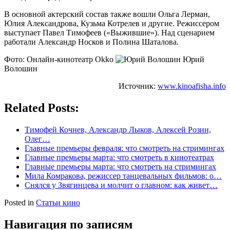
В основной актерский состав также вошли Ольга Лерман,
Юлия Александрова, Кузьма Котрелев и другие. Режиссером
выступает Павел Тимофеев («Выжившие»). Над сценарием
работали Александр Носков и Полина Шаталова.
Фото: Онлайн-кинотеатр Okko
Юрий
Волошин
Источник:
www.kinoafisha.info
Related Posts:
Тимофей Кочнев, Александр Лыков, Алексей Розин,
Олег…
Главные премьеры февраля: что смотреть на стримингах
Главные премьеры марта: что смотреть в кинотеатрах
Главные премьеры марта: что смотреть на стримингах
Мила Комракова, режиссер танцевальных фильмов: о…
Снялся у Звягинцева и молчит о главном: как живет…
Posted in
Статьи кино
Навигация по записям