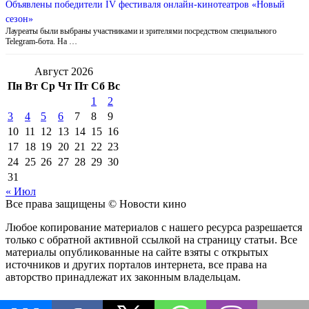
Объявлены победители IV фестиваля онлайн-кинотеатров «Новый
сезон»
Лауреаты были выбраны участниками и зрителями посредством специального
Telegram-бота. На …
Август 2026
Пн
Вт
Ср
Чт
Пт
Сб
Вс
1
2
3
4
5
6
7
8
9
10
11
12
13
14
15
16
17
18
19
20
21
22
23
24
25
26
27
28
29
30
31
« Июл
Все права защищены © Новости кино
Любое копирование материалов с нашего ресурса разрешается
только с обратной активной ссылкой на страницу статьи. Все
материалы опубликованные на сайте взяты с открытых
источников и других порталов интернета, все права на
авторство принадлежат их законным владельцам.