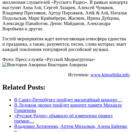
миллионам слушателей «Русского Радио». В рамках концерта
выступят Anna Asti, Сергей Лазарев, Алексей Чумаков,
Владимир Пресняков, Артур Пирожков, Artik & Asti, Наталья
Подольская, Мари Краймбрери, Жасмин, Ирина Дубцова,
Александр Панайотов, Денис Майданов, Александра
Воробьева и другие.
Гостей мероприятия ждет впечатляющая атмосфера единства
и праздника, а также, разумеется, песни, слова которых знает
каждый поклонник популярной российской музыки.
Фото: Пресс-служба «Русской Медиагруппы»
Виктория Аморина
Источник:
www.kinoafisha.info
Related Posts:
В Санкт-Петербурге пройдет масштабный концерт…
В Ледовом дворце пройдет концерт памяти Михаила
Горшенева
«Русское Радио» объявило об изменении правил
премии…
Владимир Хотиненко, Артем Михалков, Алена Бабенко
и…