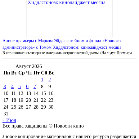
Анонс премьеры с Марком Эйдельштейном и финал «Ночного
администратора» с Томом Хиддлстоном: кинодайджест месяца
В сети появились тизерные материалы остросюжетной драмы «На льду» Премьера …
Август 2026
Пн
Вт
Ср
Чт
Пт
Сб
Вс
1
2
3
4
5
6
7
8
9
10
11
12
13
14
15
16
17
18
19
20
21
22
23
24
25
26
27
28
29
30
31
« Июл
Все права защищены © Новости кино
Любое копирование материалов с нашего ресурса разрешается