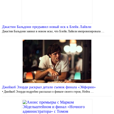
Джастин Бальдони предъявил новый иск к Блейк Лайвли
Джастин Бальдони заявил в новом иске, что Блейк Лайвли импровизировала …
Джейкоб Элорди раскрыл детали съемок финала «Эйфории»
• Джейкоб Элорди подробно рассказал о финале своего героя, Нейта …