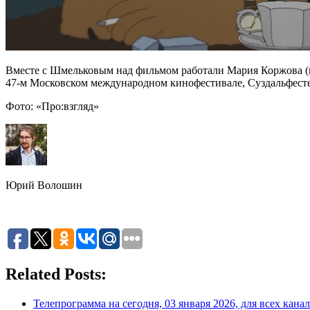
Вместе с Шмельковым над фильмом работали Мария Коржова (
47-м Московском международном кинофестивале, Суздальфест
Фото: «Про:взгляд»
Юрий Волошин
Related Posts:
Телепрограмма на сегодня, 03 января 2026, для всех кана