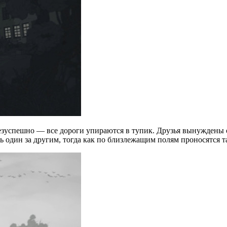
езуспешно — все дороги упираются в тупик. Друзья вынуждены о
ь один за другим, тогда как по близлежащим полям проносятся т