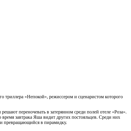
го триллера «Непокой», режиссером и сценаристом которого
и решают переночевать в затерянном среди полей отеле «Роза».
о время завтрака Яша видит других постояльцев. Среди них
сли превращающийся в пирамидку.