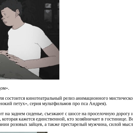
дом».
ля состоится кинотеатральный релиз анимационного мистическо
окий петух», серия мультфильмов про пса Андрея).
ит на заднем сиденье, съезжают с шоссе на проселочную дорогу 
 которая кажется единственной, кто хозяйничает в гостинице. В
мпании розовых зайцев, а также престарелый мужчина, силой мы