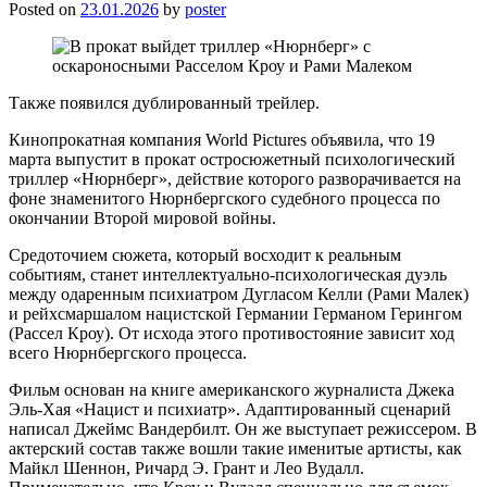
Posted on
23.01.2026
by
poster
Также появился дублированный трейлер.
Кинопрокатная компания World Pictures объявила, что 19
марта выпустит в прокат остросюжетный психологический
триллер «Нюрнберг», действие которого разворачивается на
фоне знаменитого Нюрнбергского судебного процесса по
окончании Второй мировой войны.
Средоточием сюжета, который восходит к реальным
событиям, станет интеллектуально-психологическая дуэль
между одаренным психиатром Дугласом Келли (Рами Малек)
и рейхсмаршалом нацистской Германии Германом Герингом
(Рассел Кроу). От исхода этого противостояние зависит ход
всего Нюрнбергского процесса.
Фильм основан на книге американского журналиста Джека
Эль-Хая «Нацист и психиатр». Адаптированный сценарий
написал Джеймс Вандербилт. Он же выступает режиссером. В
актерский состав также вошли такие именитые артисты, как
Майкл Шеннон, Ричард Э. Грант и Лео Вудалл.