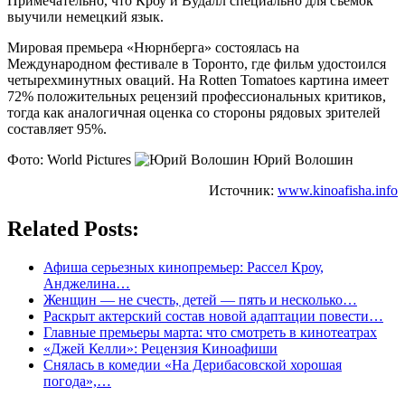
Примечательно, что Кроу и Вудалл специально для съемок
выучили немецкий язык.
Мировая премьера «Нюрнберга» состоялась на
Международном фестивале в Торонто, где фильм удостоился
четырехминутных оваций. На Rotten Tomatoes картина имеет
72% положительных рецензий профессиональных критиков,
тогда как аналогичная оценка со стороны рядовых зрителей
составляет 95%.
Фото: World Pictures
Юрий Волошин
Источник:
www.kinoafisha.info
Related Posts:
Афиша серьезных кинопремьер: Рассел Кроу,
Анджелина…
Женщин — не счесть, детей — пять и несколько…
Раскрыт актерский состав новой адаптации повести…
Главные премьеры марта: что смотреть в кинотеатрах
«Джей Келли»: Рецензия Киноафиши
Снялась в комедии «На Дерибасовской хорошая
погода»,…