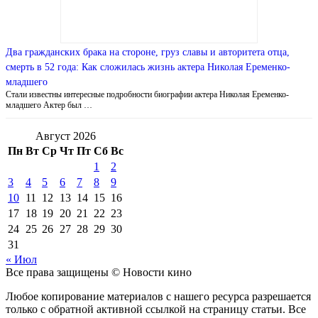
Два гражданских брака на стороне, груз славы и авторитета отца,
смерть в 52 года: Как сложилась жизнь актера Николая Еременко-
младшего
Стали известны интересные подробности биографии актера Николая Еременко-
младшего Актер был …
Август 2026
Пн
Вт
Ср
Чт
Пт
Сб
Вс
1
2
3
4
5
6
7
8
9
10
11
12
13
14
15
16
17
18
19
20
21
22
23
24
25
26
27
28
29
30
31
« Июл
Все права защищены © Новости кино
Любое копирование материалов с нашего ресурса разрешается
только с обратной активной ссылкой на страницу статьи. Все