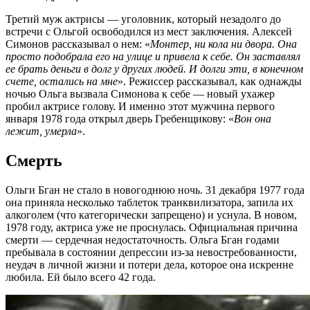
Третий муж актрисы — уголовник, который незадолго до
встречи с Ольгой освободился из мест заключения. Алексей
Симонов рассказывал о нем: «
Монтер, ни кола ни двора. Она
просто подобрала его на улице и привела к себе. Он заставлял
ее брать деньги в долг у других людей. И долги эти, в конечном
счете, остались на мне
». Режиссер рассказывал, как однажды
ночью Ольга вызвала Симонова к себе — новый ухажер
пробил актрисе голову. И именно этот мужчина первого
января 1978 года открыл дверь Гребенщикову: «
Вон она
лежит, умерла
».
Смерть
Ольги Бган не стало в новогоднюю ночь. 31 декабря 1977 года
она приняла несколько таблеток транквилизатора, запила их
алкоголем (что категорически запрещено) и уснула. В новом,
1978 году, актриса уже не проснулась. Официальная причина
смерти — сердечная недостаточность. Ольга Бган годами
пребывала в состоянии депрессии из-за невостребованности,
неудач в личной жизни и потери дела, которое она искренне
любила. Ей было всего 42 года.