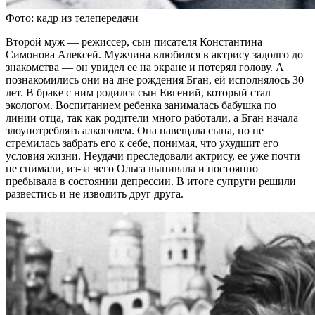
Фото: кадр из телепередачи
Второй муж — режиссер, сын писателя Константина
Симонова Алексей. Мужчина влюбился в актрису задолго до
знакомства — он увидел ее на экране и потерял голову. А
познакомились они на дне рождения Бган, ей исполнялось 30
лет. В браке с ним родился сын Евгений, который стал
экологом. Воспитанием ребенка занималась бабушка по
линии отца, так как родители много работали, а Бган начала
злоупотреблять алкоголем. Она навещала сына, но не
стремилась забрать его к себе, понимая, что ухудшит его
условия жизни. Неудачи преследовали актрису, ее уже почти
не снимали, из-за чего Ольга выпивала и постоянно
пребывала в состоянии депрессии. В итоге супруги решили
развестись и не изводить друг друга.