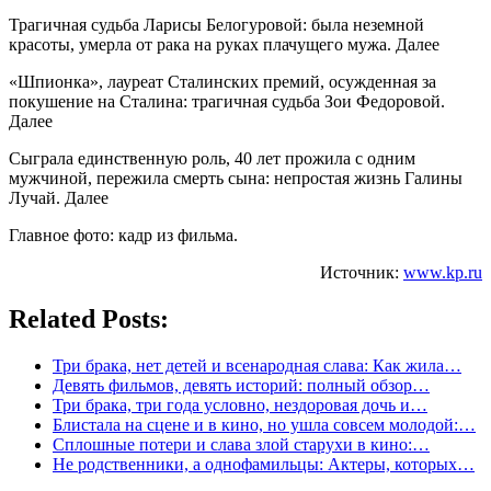
Трагичная судьба Ларисы Белогуровой: была неземной
красоты, умерла от рака на руках плачущего мужа. Далее
«Шпионка», лауреат Сталинских премий, осужденная за
покушение на Сталина: трагичная судьба Зои Федоровой.
Далее
Сыграла единственную роль, 40 лет прожила с одним
мужчиной, пережила смерть сына: непростая жизнь Галины
Лучай. Далее
Главное фото: кадр из фильма.
Источник:
www.kp.ru
Related Posts:
Три брака, нет детей и всенародная слава: Как жила…
Девять фильмов, девять историй: полный обзор…
Три брака, три года условно, нездоровая дочь и…
Блистала на сцене и в кино, но ушла совсем молодой:…
Сплошные потери и слава злой старухи в кино:…
Не родственники, а однофамильцы: Актеры, которых…