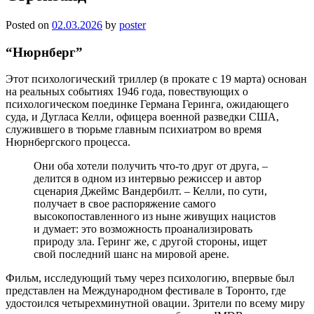
Posted on
02.03.2026
by
poster
“Нюрнберг”
Этот психологический триллер (в прокате с 19 марта) основан
на реальных событиях 1946 года, повествующих о
психологическом поединке Германа Геринга, ожидающего
суда, и Дугласа Келли, офицера военной разведки США,
служившего в тюрьме главным психиатром во время
Нюрнбергского процесса.
Они оба хотели получить что-то друг от друга, –
делится в одном из интервью режиссер и автор
сценария Джеймс Вандербилт. – Келли, по сути,
получает в свое распоряжение самого
высокопоставленного из ныне живущих нацистов
и думает: это возможность проанализировать
природу зла. Геринг же, с другой стороны, ищет
свой последний шанс на мировой арене.
Фильм, исследующий тьму через психологию, впервые был
представлен на Международном фестивале в Торонто, где
удостоился четырехминутной овации. Зрители по всему миру