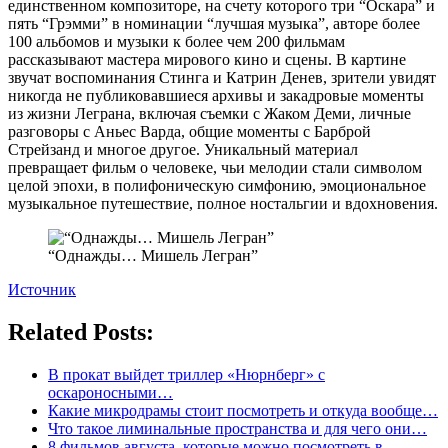
единственном композиторе, на счету которого три “Оскара” и
пять “Грэмми” в номинации “лучшая музыка”, авторе более
100 альбомов и музыки к более чем 200 фильмам
рассказывают мастера мирового кино и сцены. В картине
звучат воспоминания Стинга и Катрин Денев, зрители увидят
никогда не публиковавшиеся архивы и закадровые моменты
из жизни Леграна, включая съемки с Жаком Деми, личные
разговоры с Аньес Варда, общие моменты с Барброй
Стрейзанд и многое другое. Уникальный материал
превращает фильм о человеке, чьи мелодии стали символом
целой эпохи, в полифоническую симфонию, эмоциональное
музыкальное путешествие, полное ностальгии и вдохновения.
“Однажды… Мишель Легран”
Источник
Related Posts:
В прокат выйдет триллер «Нюрнберг» с
оскароносными…
Какие микродрамы стоит посмотреть и откуда вообще…
Что такое лиминальные пространства и для чего они…
8 фильмов августа, которые можно посмотреть в…