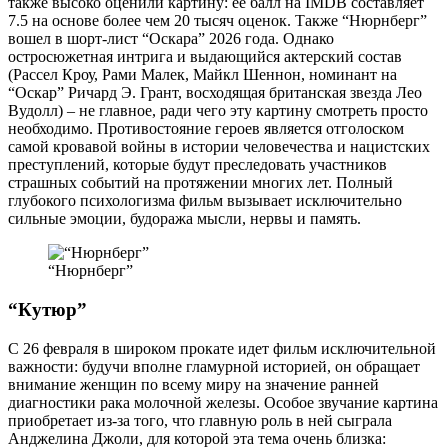
также высоко оценили картину: ее балл на IMDB составляет
7.5 на основе более чем 20 тысяч оценок. Также “Нюрнберг”
вошел в шорт-лист “Оскара” 2026 года. Однако
остросюжетная интрига и выдающийся актерский состав
(Рассел Кроу, Рами Малек, Майкл Шеннон, номинант на
“Оскар” Ричард Э. Грант, восходящая британская звезда Лео
Вудолл) – не главное, ради чего эту картину смотреть просто
необходимо. Противостояние героев является отголоском
самой кровавой войны в истории человечества и нацистских
преступлений, которые будут преследовать участников
страшных событий на протяжении многих лет. Полный
глубокого психологизма фильм вызывает исключительно
сильные эмоции, будоража мысли, нервы и память.
“Нюрнберг”
“Кутюр”
С 26 февраля в широком прокате идет фильм исключительной
важности: будучи вполне гламурной историей, он обращает
внимание женщин по всему миру на значение ранней
диагностики рака молочной железы. Особое звучание картина
приобретает из-за того, что главную роль в ней сыграла
Анджелина Джоли, для которой эта тема очень близка: