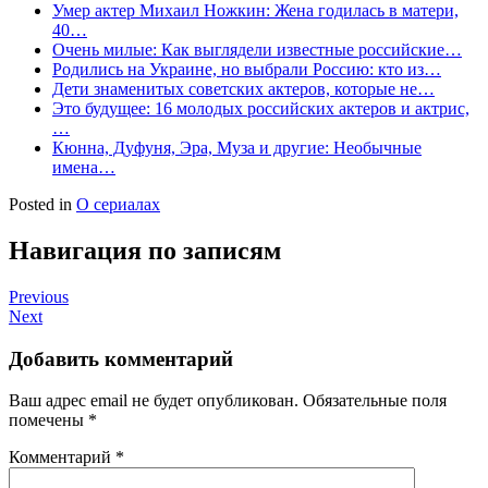
Умер актер Михаил Ножкин: Жена годилась в матери,
40…
Очень милые: Как выглядели известные российские…
Родились на Украине, но выбрали Россию: кто из…
Дети знаменитых советских актеров, которые не…
Это будущее: 16 молодых российских актеров и актрис,
…
Кюнна, Дуфуня, Эра, Муза и другие: Необычные
имена…
Posted in
О сериалах
Навигация по записям
Previous
Next
Добавить комментарий
Ваш адрес email не будет опубликован.
Обязательные поля
помечены
*
Комментарий
*