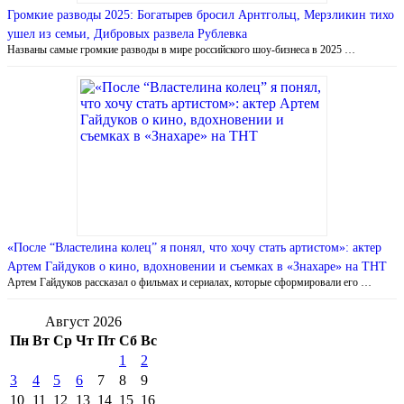
Громкие разводы 2025: Богатырев бросил Арнтгольц, Мерзликин тихо
ушел из семьи, Дибровых развела Рублевка
Названы самые громкие разводы в мире российского шоу-бизнеса в 2025 …
«После “Властелина колец” я понял, что хочу стать артистом»: актер
Артем Гайдуков о кино, вдохновении и съемках в «Знахаре» на ТНТ
Артем Гайдуков рассказал о фильмах и сериалах, которые сформировали его …
Август 2026
Пн
Вт
Ср
Чт
Пт
Сб
Вс
1
2
3
4
5
6
7
8
9
10
11
12
13
14
15
16