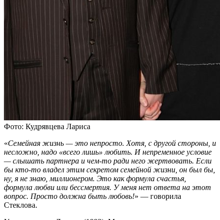
Фото: Кудрявцева Лариса
«
Семейная жизнь — это непросто. Хотя, с другой стороны, и
несложно, надо «всего лишь» любить. И непременное условие
— слышать партнера и чем-то ради него жертвовать. Если
бы кто-то владел этим секретом семейной жизни, он был бы,
ну, я не знаю, миллионером. Это как формула счастья,
формула любви или бессмертия. У меня нет ответа на этот
вопрос. Просто должна быть любовь!
» — говорила
Стеклова.