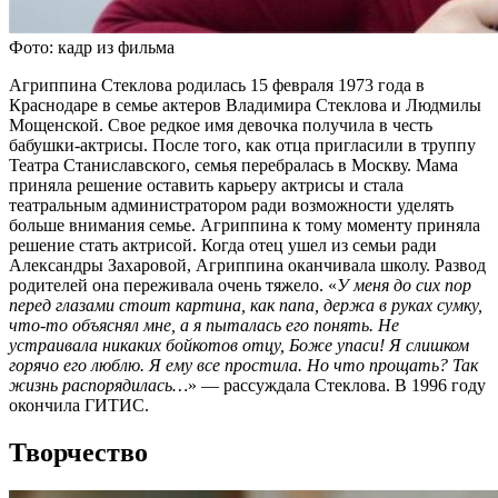
Фото: кадр из фильма
Агриппина Стеклова родилась 15 февраля 1973 года в
Краснодаре в семье актеров Владимира Стеклова и Людмилы
Мощенской. Свое редкое имя девочка получила в честь
бабушки-актрисы. После того, как отца пригласили в труппу
Театра Станиславского, семья перебралась в Москву. Мама
приняла решение оставить карьеру актрисы и стала
театральным администратором ради возможности уделять
больше внимания семье. Агриппина к тому моменту приняла
решение стать актрисой. Когда отец ушел из семьи ради
Александры Захаровой, Агриппина оканчивала школу. Развод
родителей она переживала очень тяжело. «
У меня до сих пор
перед глазами стоит картина, как папа, держа в руках сумку,
что-то объяснял мне, а я пыталась его понять. Не
устраивала никаких бойкотов отцу, Боже упаси! Я слишком
горячо его люблю. Я ему все простила. Но что прощать? Так
жизнь распорядилась…
» — рассуждала Стеклова. В 1996 году
окончила ГИТИС.
Творчество