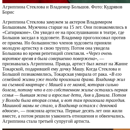
Агриппина Стеклова и Владимир Большов. Фото: Кудрявов
Борис
Агриппина Стеклова замужем за актером Владимиром
Большовым. Мужчина старше на 15 лет. Они познакомились в
«Сатириконе». Он увидел ее на прослушивании в театре, где
Большов заседал в худсовете. Владимир проголосовал против
ее приема. Но большинство членов худсовета приняли
молодую артистку в свою труппу. Потом она увидела
Большова во время репетиций спектакля. «
Через очень
короткое время я была совершенно повержена
», —
признавалась Агриппина. Правда, артист был женат на Жанне
Токарской, подарившей ему дочку Машу. Когда Стеклова и
Большой познакомились, Токарская умирала от рака. «
В его
семейной жизни уже тогда произошла драма. Владимир жил
на съемной квартире с Машей и ее мамой, которая сильно
болела, потому что в его собственном жилье осталась первая
семья — бывшая жена и взрослые дети, Аня и Данила. Потом
у Володи была вторая семья, и вот там произошла трагедия.
Машиной мамы не стало, и Владимир остался с девочкой
вдвоем
», — поясняла артистка. Первые десять лет они жили
вместе, а потом решили узаконить отношения и обвенчались.
Агриппина стала третьей супругой артиста.