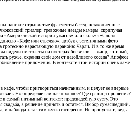
пы паники: отрывистые фрагменты бесед, незаконченные
ичкоковский триллер: тревожные наезды камеры, скрипучая
зона «Американской истории ужасов» или фильма «Слон» —
надписью «Кофе или стреляю», артбук с эстетичными фото
на гротескно нарастающую паранойю Чарли. И в то же время
 вы видели пистолеты на постерах боевиков — жанр, который,
ать ружье, охраняя свой дом от назойливого соседа? Апофеоз
 обновление приложения. В контексте этой истории очень даже
в кафе, чтобы притвориться начитанным, и целует ее впервые
крывает. Но определяет ли нас прошлое? Где граница прощения?
е в самый интимный контекст: предсвадебную суету. Это
я свадьба, а решение принять и остаться. Выбор сумасшедший,
, и наблюдать за этим жутко интересно. Не пропустите, ведь