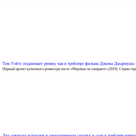
Том Уэйтс поднимает рюмку чая в трейлере фильма Джима Джармуша «О
Первый проект культового режиссера после «Мертвые не умирают» (2019). Стрим-се
Два адвоката вступают в ожесточенную схватку в суде в трейлере ком