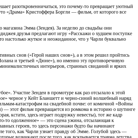
решает разоткровенничаться, это почему-то превращает уютный
Это «Драма» Кристоффера Боргли — фильм, от которого все
 магазина Эмма (Зендея). За неделю до свадьбы они
 диджея друзья предлагают игру «Расскажи о худшем поступке
то настолько жуткое и неожиданное, что у Чарли буквально
ивных снов («Герой наших снов»), а в этом решил пройтись
 Нолана и третьей «Дюне»), но именно эту противоречивую
з минималистичных интерьеров, странных свиданий и ярких
убое». Участие Зендеи в промотуре как раз отсылало к этой
ное» черное у Кейт Бланшетт и черно-синий волшебный наряд
о фильмам-катастрофам на свадебной почве: от комичной «Войны
ли) — этот фильм превращается из ромкома в историю о шутинге
я, кстати, здесь играет подружку невесты), тот же кадр
Что-то одолженное» — это сцена ужина, отсылающая к
главных героев, то здесь персонажи будто бы начинают
е того, как Чарли узнает правду об Эмме. Голубой здесь —
оторые возникают после того, как вскрывается травма детства