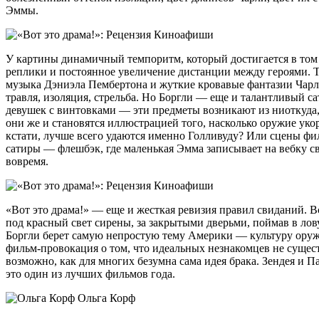
Эммы.
У картины динамичный темпоритм, который достигается в то
реплики и постоянное увеличение дистанции между героями. То
музыка Дэниэла Пембертона и жуткие кровавые фантазии Чарл
травля, изоляция, стрельба. Но Боргли — еще и талантливый с
девушек с винтовками — эти предметы возникают из ниоткуда,
они же и становятся иллюстрацией того, насколько оружие уко
кстати, лучше всего удаются именно Голливуду? Или сцены фил
сатиры — флешбэк, где маленькая Эмма записывает на вебку св
вовремя.
«Вот это драма!» — еще и жесткая ревизия правил свиданий. 
под красный свет сирены, за закрытыми дверьми, поймав в лов
Боргли берет самую непростую тему Америки — культуру оружи
фильм-провокация о том, что идеальных незнакомцев не сущес
возможно, как для многих безумна сама идея брака. Зендея и 
это один из лучших фильмов года.
Ольга Корф