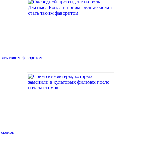
тать твоим фаворитом
 съемок