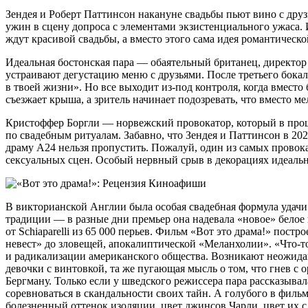
Зендея и Роберт Паттинсон накануне свадьбы пьют вино с друз
ужин в сцену допроса с элементами экзистенциального ужаса.
ждут красивой свадьбы, а вместо этого сама идея романтическ
Идеальная бостонская пара — обаятельный британец, директор
устраивают дегустацию меню с друзьями. После третьего бокал
в твоей жизни». Но все выходит из-под контроля, когда вмест
съезжает крыша, а зритель начинает подозревать, что вместо м
Кристоффер Боргли — норвежский провокатор, который в прошл
по свадебным ритуалам. Забавно, что Зендея и Паттинсон в 20
драму A24 нельзя пропустить. Пожалуй, один из самых провок
сексуальных сцен. Особый нервный срыв в декорациях идеаль
В викторианской Англии была особая свадебная формула удачи: «
традиции — в разные дни премьер она надевала «новое» белое
от Schiaparelli из 65 000 перьев. Фильм «Вот это драма!» пос
невест» до зловещей, апокалиптической «Меланхолии». «Что-то
и радикализации американского общества. Возникают неожиданн
девочки с винтовкой, та же пугающая мысль о том, что гнев 
Бергману. Только если у шведского режиссера пара рассказывал
соревноваться в скандальности своих тайн. А голубого в филь
болезненный оттенок изоляции, цвет джинсов Чарли, цвет их с