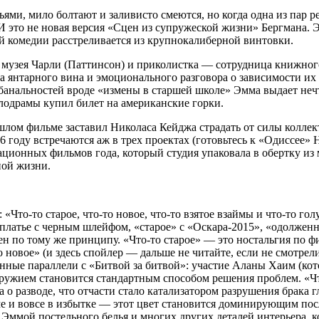
ьями, мило болтают и заливисто смеются, но когда одна из пар 
 И это не новая версия «Сцен из супружеской жизни» Бергмана. 
ой комедии расстреливается из крупнокалиберной винтовки.
 музея Чарли (Паттинсон) и приколистка — сотрудница книжного
а янтарного вина и эмоционального разговора о зависимости их
о банальностей вроде «измены в старшей школе» Эмма выдает неч
елодрамы купил билет на американские горки.
ом фильме заставил Николаса Кейджа страдать от силы коллект
26 году встречаются аж в трех проектах (готовьтесь к «Одиссее»
ационных фильмов года, который студия упаковала в обертку и
ной жизни.
Что-то старое, что-то новое, что-то взятое взаймы и что-то гол
 платье с черным шлейфом, «старое» с «Оскара-2015», «одолжен
троен по тому же принципу. «Что-то старое» — это ностальгия п
 новое» (и здесь спойлер — дальше не читайте, если не смотре
ые параллели с «Битвой за битвой»: участие Аланы Хаим (котора
с оружием становится стандартным способом решения проблем. «
а о разводе, что отчасти стало катализатором разрушения брака 
ме и вовсе в избытке — этот цвет становится доминирующим посл
 Эммой постельного белья и многих других деталей интерьера, к