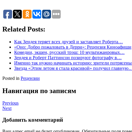
Related Posts:
Как Зендея теряет всех друзей и заставляет Роберта…
«Оно: Добро пожаловать в Дерри»: Рецензия Киноафиши
Комедии, экшен, русский трэш: 10 мультижанровых…
Зендея и Роберт Паттинсон позируют фотографу в…
Именно так нужно начинать историю: зрители потрясен
Звезда «Этим летом я стала красивой» получил главную
Posted in
Рецензии
Навигация по записям
Previous
Next
Добавить комментарий
Ваш адрес email не будет опубликован.
Обязательные поля пом