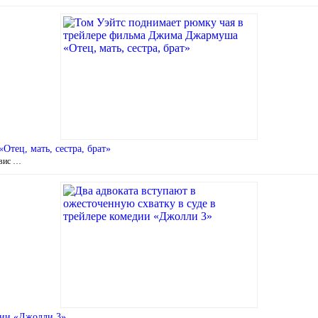
тец, мать, сестра, брат»
рвис …
едии «Джолли 3»