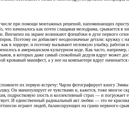
м числе при помощи монтажных решений, напоминающих присту
, что начиналось как почти слащавая мелодрама, срывается в х
и. Внезапно на экране возникают флешбэки в духе первого се
атирик. Поэтому он добавляет неоднозначные детали: кружку с 
 как в хорроре, и поэтому вызывают неловкую улыбку, работая 
ренилось в американском культурном коде. Как часто, например,
ьмов, в которых даже самый спокойный дедуля вдруг может дост
ой кровавый манифест, а у нее на компьютере вдруг начинается
Вспомните их первую встречу: Чарли фотографирует книгу Эммы 
ушку. Он манипулирует ее чувствами и, кажется, тоже многое с
я, подростковую злость и коллективный страх — и погружает е
твует. И единственный радикальный акт любви — это не красива
Паттинсон играют людей, балансирующих на грани нервного срыва