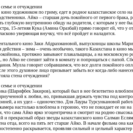
кино художником по гриму, едет в родное казахстанское село на 
дственники. Айко – старшая дочь покойного от первого брака, р
ть глубокую внутреннюю обиду на родителя, с которым у нее б
стра, 15-летняя Кука (Амина Оразбай) прямо говорит ей, что у о
ласково уверяющая внучку, что всё пройдет и наладится.
ументального кино Заки Абдрахмановой, выпускницы школы Мари
действия – зима – очень необычно, такого Казахстана в кино м
 покойника, протяжно завывают плакальщицы, а на московскую 
но Айко не спешит зайти в комнату и попрощаться с папой. Сбега
ния. Мулла говорит собравшимся, что все долги покойного опла
После этого духовное лицо призывает забыть все когда-либо нан
тояла стена отчуждения?
ика (Шарифбек Закиров), который был в нее безответно влюблен
риученной к любви, но, привыкшая держать чувства под контроле
ей, а их удел – одиночество. Для Лауры Турсункановой работа в
камера настолько влюблена в героиню, что не покидает ее ни на
м, что сама Айко ярко эгоцентрична и смотрит на родню свысока.
ий и прекрасный образ звезды казахстанского кино Салман Есл
ена отца, всего на пять лет старше Айко. В начале фильма она 
степенно раскрывается, проявляя сильный и цельный характер 