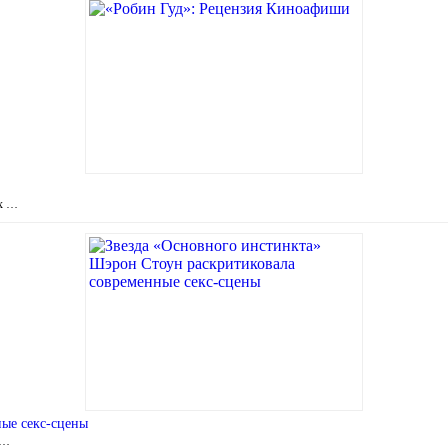
ух …
ые секс-сцены
 …