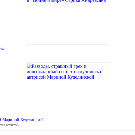
на
ой Мариной Куделинской
ства артистки …