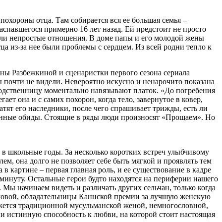
похороны отца. Там собирается вся ее большая семья –
аспавшегося примерно 16 лет назад. Ей предстоит не просто
ыли непростые отношения. В доме папы и его молодой жены
тца из-за нее были проблемы с сердцем. Из всей родни тепло к
ны Разбежкиной и сценаристки первого сезона сериала
ы почти не видели. Невероятно искусно и ненарочито показана
родственницу моментально навязывают платок. «До погребения
ет она и с самих похорон, когда тело, завернутое в ковер,
тят его наследники, после чего спрашивает трижды, есть ли
есенные обиды. Стоящие в ряды люди произносят «Прощаем». Но
 в школьные годы. За несколько коротких встреч улыбчивому
м, она долго не позволяет себе быть мягкой и проявлять тем
 картине – первая главная роль, и ее существование в кадре
 минуту. Остальные герои будто находятся на периферии нашего
 Мы начинаем видеть и различать других сельчан, только когда
ямовой, обладательницы Каннской премии за лучшую женскую
кажется традиционной мусульманской женой, немногословной,
и истинную способность к любви, на которой стоит настоящая