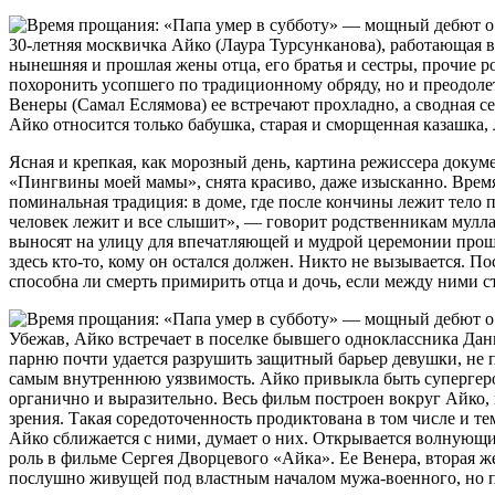
30-летняя москвичка Айко (Лаура Турсунканова), работающая в 
нынешняя и прошлая жены отца, его братья и сестры, прочие ро
похоронить усопшего по традиционному обряду, но и преодоле
Венеры (Самал Еслямова) ее встречают прохладно, а сводная се
Айко относится только бабушка, старая и сморщенная казашка, 
Ясная и крепкая, как морозный день, картина режиссера док
«Пингвины моей мамы», снята красиво, даже изысканно. Время 
поминальная традиция: в доме, где после кончины лежит тело
человек лежит и все слышит», — говорит родственникам мулла, 
выносят на улицу для впечатляющей и мудрой церемонии проща
здесь кто-то, кому он остался должен. Никто не вызывается. 
способна ли смерть примирить отца и дочь, если между ними с
Убежав, Айко встречает в поселке бывшего одноклассника Дан
парню почти удается разрушить защитный барьер девушки, не п
самым внутреннюю уязвимость. Айко привыкла быть супергероин
органично и выразительно. Весь фильм построен вокруг Айко, 
зрения. Такая соредоточенность продиктована в том числе и те
Айко сближается с ними, думает о них. Открывается волнующ
роль в фильме Сергея Дворцевого «Айка». Ее Венера, вторая ж
послушно живущей под властным началом мужа-военного, но по