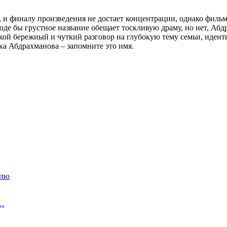
 и финалу произведения не достает концентрации, однако фильм
де бы грустное название обещает тоскливую драму, но нет, Абдр
кой бережный и чуткий разговор на глубокую тему семьи, иден
ка Абдрахманова – запомните это имя.
алю
,…