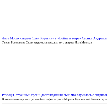
Лиза Моряк сыграет Элен Курагину в «Войне и мире» Сарика Андреася
Таисия Бронникова Сарик Андреасян раскрыл, кого сыграет Лиза Моряк в …
Разводы, страшный грех и долгожданный сын: что случилось с актрис
Выяснились интересные детали биографии актрисы Марины Куделинской Роковые чув