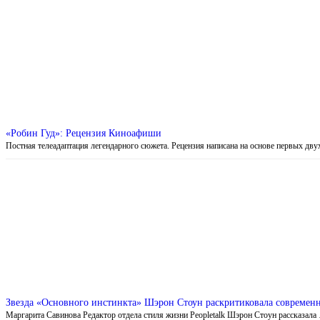
«Робин Гуд»: Рецензия Киноафиши
Постная телеадаптация легендарного сюжета. Рецензия написана на основе первых дв
Звезда «Основного инстинкта» Шэрон Стоун раскритиковала современн
Маргарита Савинова Редактор отдела стиля жизни Peopletalk Шэрон Стоун рассказала