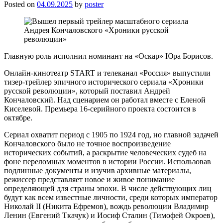
Posted on
04.09.2025
by
poster
Главную роль исполнил номинант на «Оскар» Юра Борисов.
Онлайн-кинотеатр START и телеканал «Россия» выпустили
тизер-трейлер эпичного исторического сериала «Хроники
русской революции», который поставил Андрей
Кончаловский. Над сценарием он работал вместе с Еленой
Киселевой. Премьера 16-серийного проекта состоится в
октябре.
Сериал охватит период с 1905 по 1924 год, но главной задачей
Кончаловского было не точное воспроизведение
исторических событий, а раскрытие человеческих судеб на
фоне переломных моментов в истории России. Использовав
подлинные документы и изучив архивные материалы,
режиссер представляет новое и живое понимание
определяющей для страны эпохи. В числе действующих лиц
будут как всем известные личности, среди которых император
Николай II (Никита Ефремов), вождь революции Владимир
Ленин (Евгений Ткачук) и Иосиф Сталин (Тимофей Окроев),