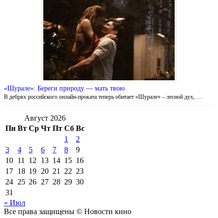
«Шурале»: Береги природу — мать твою
В дебрях российского онлайн-проката теперь обитает «Шурале» – лесной дух, …
Август 2026
Пн
Вт
Ср
Чт
Пт
Сб
Вс
1
2
3
4
5
6
7
8
9
10
11
12
13
14
15
16
17
18
19
20
21
22
23
24
25
26
27
28
29
30
31
« Июл
Все права защищены © Новости кино