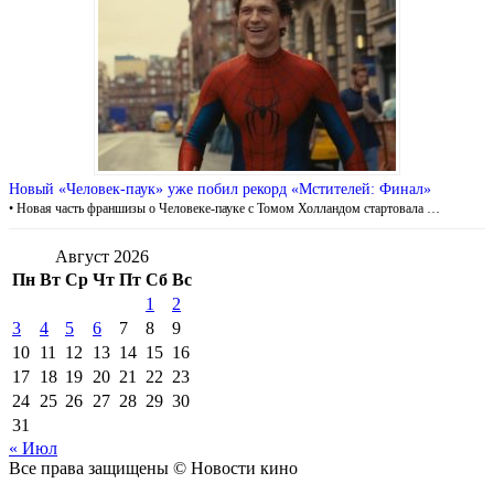
Новый «Человек-паук» уже побил рекорд «Мстителей: Финал»
• Новая часть франшизы о Человеке-пауке с Томом Холландом стартовала …
Август 2026
Пн
Вт
Ср
Чт
Пт
Сб
Вс
1
2
3
4
5
6
7
8
9
10
11
12
13
14
15
16
17
18
19
20
21
22
23
24
25
26
27
28
29
30
31
« Июл
Все права защищены © Новости кино