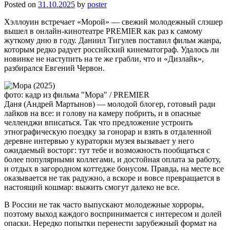
Posted on
31.10.2025
by
poster
Хэллоуин встречает «Морой» — свежий молодежный слэшер
вышел в онлайн-кинотеатре PREMIER как раз к самому
жуткому дню в году. Даниил Тигулев поставил фильм жанра,
которым редко радует российский кинематограф. Удалось ли
новинке не наступить на те же грабли, что и «Дизлайк»,
разбирался Евгений Червон.
фото: кадр из фильма "Мора" / PREMIER
Даня (Андрей Мартынов) — молодой блогер, готовый ради
лайков на все: и голову на камеру побрить, и в опасные
челленджи вписаться. Так что предложение устроить
этнографическую поездку за гонорар и взять в отдаленной
деревне интервью у кураторки музея вызывает у него
ожидаемый восторг: тут тебе и возможность пообщаться с
более популярными коллегами, и достойная оплата за работу,
и отдых в загородном коттедже бонусом. Правда, на месте все
оказывается не так радужно, а вскоре и вовсе превращается в
настоящий кошмар: выжить смогут далеко не все.
В России не так часто выпускают молодежные хорроры,
поэтому выход каждого воспринимается с интересом и долей
опаски. Нередко попытки перенести зарубежный формат на