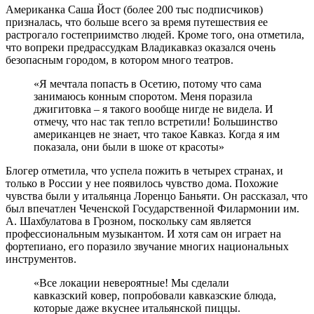
Американка Саша Йост (более 200 тыс подписчиков)
призналась, что больше всего за время путешествия ее
растрогало гостеприимство людей. Кроме того, она отметила,
что вопреки предрассудкам Владикавказ оказался очень
безопасным городом, в котором много театров.
«Я мечтала попасть в Осетию, потому что сама
занимаюсь конным споротом. Меня поразила
джигитовка – я такого вообще нигде не видела. И
отмечу, что нас так тепло встретили! Большинство
американцев не знает, что такое Кавказ. Когда я им
показала, они были в шоке от красоты»
Блогер отметила, что успела пожить в четырех странах, и
только в России у нее появилось чувство дома. Похожие
чувства были у итальянца Лоренцо Баньяти. Он рассказал, что
был впечатлен Чеченской Государственной Филармонии им.
А. Шахбулатова в Грозном, поскольку сам является
профессиональным музыкантом. И хотя сам он играет на
фортепиано, его поразило звучание многих национальных
инструментов.
«Все локации невероятные! Мы сделали
кавказский ковер, попробовали кавказские блюда,
которые даже вкуснее итальянской пиццы.