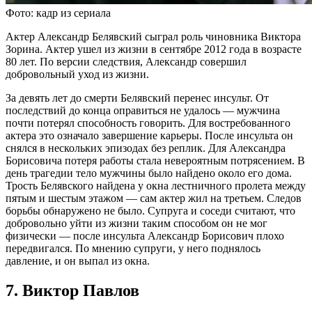
Фото: кадр из сериала
Актер Александр Белявский сыграл роль чиновника Виктора
Зорина. Актер ушел из жизни в сентябре 2012 года в возрасте
80 лет. По версии следствия, Александр совершил
добровольный уход из жизни.
За девять лет до смерти Белявский перенес инсульт. От
последствий до конца оправиться не удалось — мужчина
почти потерял способность говорить. Для востребованного
актера это означало завершение карьеры. После инсульта он
снялся в нескольких эпизодах без реплик. Для Александра
Борисовича потеря работы стала невероятным потрясением. В
день трагедии тело мужчины было найдено около его дома.
Трость Белявского найдена у окна лестничного пролета между
пятым и шестым этажом — сам актер жил на третьем. Следов
борьбы обнаружено не было. Супруга и соседи считают, что
добровольно уйти из жизни таким способом он не мог
физически — после инсульта Александр Борисович плохо
передвигался. По мнению супруги, у него поднялось
давление, и он выпал из окна.
7. Виктор Павлов