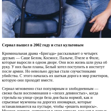
Сериал вышел в 2002 году и стал культовым
Криминальная драма «Бригада» рассказывает о четырех
друзьях — Саше Белом, Космосе, Палыче, Пчеле и Филе,
которые выросли в одном дворе. Они всю жизнь шли рука об
руку. У них были планы, Белый хотел поступить в институт
после армии. Но невольно друзья стали соучастниками
убийства. С этого началась их шаткая дорога в мир рэкетиров,
которую они проходят вместе.
Сериал мгновенно стал популярным и злободневным —
свежи были воспоминания о «лихих девяностых», когда
стрельба на улице среди бела дня была нормой, как и
серьезные мужчины на дорогих иномарках, которые
останавливаются на пустыре, чтобы «решить вопросы».
Многих актеров, снявшихся в этом сериале, уже нет в живых.