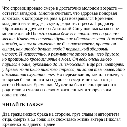
Что спровоцировало смерь в достаточно молодом возрасте —
остается загадкой. Многие считают, что здоровье подорвал
алкоголь, к которому из раза в раз возвращался Еременко-
младший из-за неудач, скуки, радости, стресса. Продюсер
«Бригады» и друг актера Анатолий Сивушов высказал свое
мнение для «КП»: «
На самом деле все произошло на ровном
месте. Какое-то стечение дурацких обстоятельств. Николай
никогда, как вы понимаете, не был алкоголиком, просто он
выпил, как иногда делает любой нормальный здоровый
человек. И неизвестно, в результате этого или чего другого,
но произошло кровоизлияние в мозг. Он ведь очень много
парился в бане, буквально до изнеможения. Еще раз повторяю:
у Еременко не было никакого стресса, ни запоя тем более. Это
абсолютная случайность
». Но переживания, так или иначе, в
то время были: почти за год до его смерти не стало отца
актера Николая Еременко. Мужчина был очень привязан к
родителю и считал его своим жизненным и творческим
ориентиром.
ЧИТАЙТЕ ТАКЖЕ
Два гражданских брака на стороне, груз славы и авторитета
отца, смерть в 52 года: Как сложилась жизнь актера Николая
Еременко-младшего. Далее