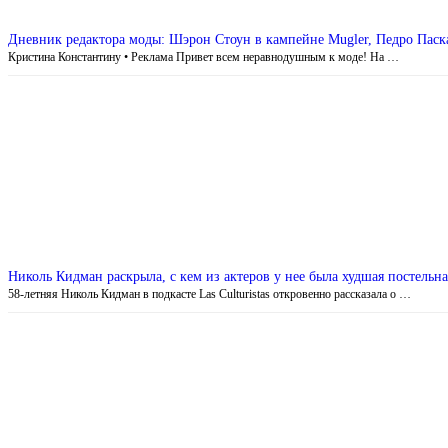
Дневник редактора моды: Шэрон Стоун в кампейне Mugler, Педро Паска
Кристина Константину • Реклама Привет всем неравнодушным к моде! На …
Николь Кидман раскрыла, с кем из актеров у нее была худшая постельна
58-летняя Николь Кидман в подкасте Las Culturistas откровенно рассказала о …