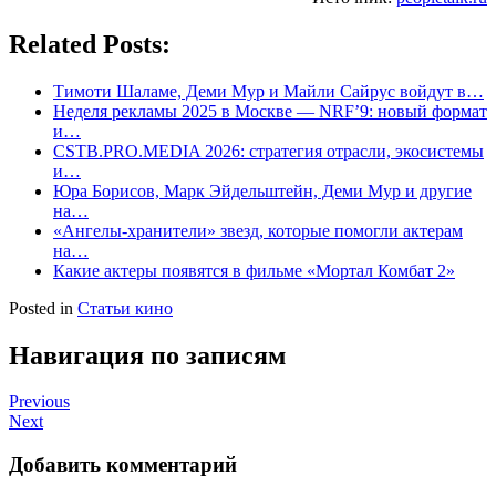
Related Posts:
Тимоти Шаламе, Деми Мур и Майли Сайрус войдут в…
Неделя рекламы 2025 в Москве — NRF’9: новый формат
и…
CSTB.PRO.MEDIA 2026: стратегия отрасли, экосистемы
и…
Юра Борисов, Марк Эйдельштейн, Деми Мур и другие
на…
«Ангелы-хранители» звезд, которые помогли актерам
на…
Какие актеры появятся в фильме «Мортал Комбат 2»
Posted in
Статьи кино
Навигация по записям
Previous
Next
Добавить комментарий