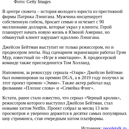
Фото: Getty Images
В центре сюжета – история молодого юриста из престижной
фирмы Патрика Лэнигана. Мужчина инсценирует
собственную гибель, бросает семью и исчезает с 90
миллионами долларов, которые украл у клиента. Герой
планирует начать новую жизнь в Южной Америке, но
обманутый клиент нарушает идиллию Лэнигана.
Джейсон Бейтман выступит не только режиссером, но и
продюсером ленты. Над сценарием экранизации работал Грэм
Мур, известный по «Игре в имитацию». К продюсерской
команде также присоединится Том Холланд.
Напомним, за режиссуру сериала «Озарк» Джейсон Бейтман
был номинирован на премию DGA, а в 2019 году получил за
этот проект премию «Эмми». Также актер работал над
фильмами «Плохие слова» и «Семейка Фэнг».
Кстати, ранее стало известно, что сериал «Черный кролик»,
режиссером которого выступил Джейсон Бейтман, стал
новыми хитом Netflix. Проект собрал за месяц 13 млн
просмотров и уверенно держится в десятке самых популярных
шоу стриминга, став очередным хитом платформы.
Источник:
peopletalk.ru