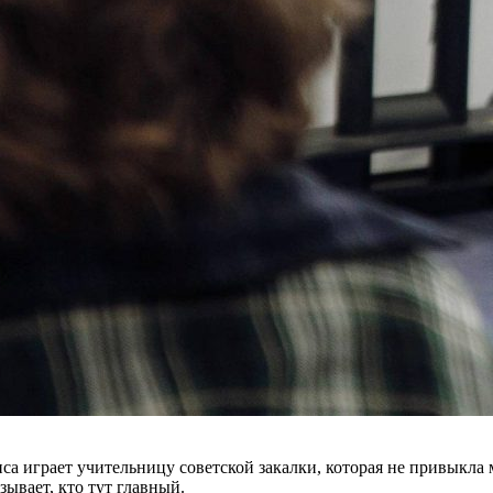
а играет учительницу советской закалки, которая не привыкла м
ывает, кто тут главный.