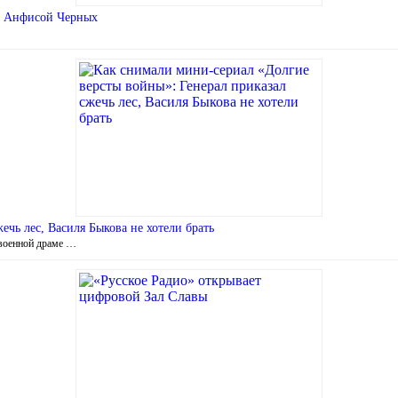
и Анфисой Черных
чь лес, Василя Быкова не хотели брать
 военной драме …