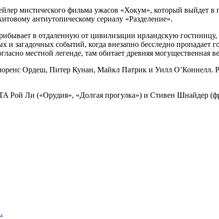
ейлер мистического фильма ужасов «Хокум», который выйдет в 
хитовому антиутопическому сериалу «Разделение».
рибывает в отдаленную от цивилизации ирландскую гостиницу, ч
ых и загадочных событий, когда внезапно бесследно пропадает 
гласно местной легенде, там обитает древняя могущественная ве
оренс Ордеш, Питер Кунан, Майкл Патрик и Уилл О’Коннелл. Р
TA Рой Ли («Орудия», «Долгая прогулка») и Стивен Шнайдер (ф
…