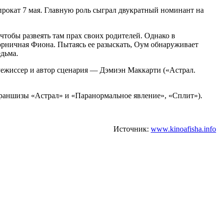
прокат 7 мая. Главную роль сыграл двукратный номинант на
тобы развеять там прах своих родителей. Однако в
горничная Фиона. Пытаясь ее разыскать, Оум обнаруживает
дьма.
ежиссер и автор сценария — Дэмиэн Маккарти («Астрал.
раншизы «Астрал» и «Паранормальное явление», «Сплит»).
Источник:
www.kinoafisha.info