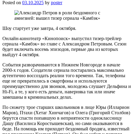
Posted on
03.10.2025
by
poster
Шоу стартует уже завтра, 4 октября.
Онлайн-кинотеатр «Кинопоиск» выпустил тизер-трейлер
сериала «Камбэк» во главе с Александром Петровым. Сезон
будет включать восемь эпизодов, первые два из которых
выйдут 4 октября.
События разворачиваются в Нижнем Новгороде в начале
2000-х годов. Создатели сериала постарались максимально
аутентично воссоздать реалии того времени. Так, телефоны
еще не превратились в смартфоны и используются
преимущественно для звонков, молодежь слушает Дельфина и
Hi-Fi, а те, у кого есть деньги, наверняка так или иначе
замешаны в криминальных делах.
По сюжету трое старших школьников в лице Юры (Илларион
Маров), Птахи (Хетаг Хинчагов) и Олега (Григорий Столбов)
берутся спасти попавшую в неприятности одноклассницу
Дашу (Василиса Коростышевская), но сами оказываются в
беде. На помощь им приходит бездомный бродяга, известный