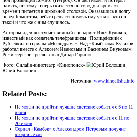
под прозвищем Компот (Петров). Он был избит и потерял
память, поэтому теперь скитается по городу и время от
времени питается в школьной столовой. Оказавшись в долгу
перед Компотом, ребята решают помочь ему узнать, кто он
такой и что же с ним случилось.
Автором идеи выступает видный сценарист Илья Куликов,
известный как создатель телефраншизы «Полицейский с
Рублевки» и сериала «Мылодрама». Над «Камбэком» Куликов
работал вместе с Алексеем Ивановым и Василием Внуковым.
Режиссерское кресло занял Динар Гарипов.
Фото: Онлайн-кинотеатр «Кинопоиск»
Юрий Волошин
Источник:
www.kinoafisha.info
Related Posts:
Не могли не прийти: лучшие светские события с 6 по 11
июня
Не могли не прийти: лучшие светские события с 11 по
20 июня
Сериал «Камбэк» с Александром Петровым получит
второй сезон