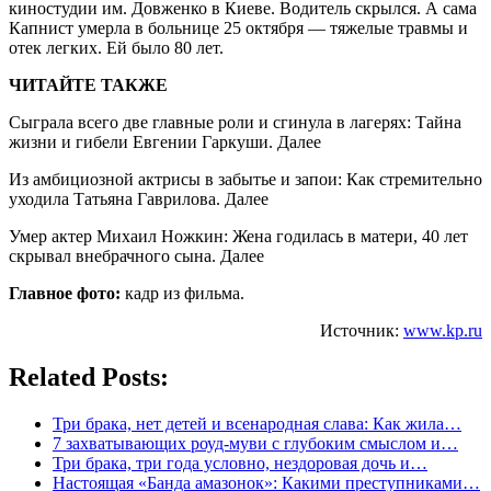
киностудии им. Довженко в Киеве. Водитель скрылся. А сама
Капнист умерла в больнице 25 октября — тяжелые травмы и
отек легких. Ей было 80 лет.
ЧИТАЙТЕ ТАКЖЕ
Сыграла всего две главные роли и сгинула в лагерях: Тайна
жизни и гибели Евгении Гаркуши. Далее
Из амбициозной актрисы в забытье и запои: Как стремительно
уходила Татьяна Гаврилова. Далее
Умер актер Михаил Ножкин: Жена годилась в матери, 40 лет
скрывал внебрачного сына. Далее
Главное фото:
кадр из фильма.
Источник:
www.kp.ru
Related Posts:
Три брака, нет детей и всенародная слава: Как жила…
7 захватывающих роуд-муви с глубоким смыслом и…
Три брака, три года условно, нездоровая дочь и…
Настоящая «Банда амазонок»: Какими преступниками…