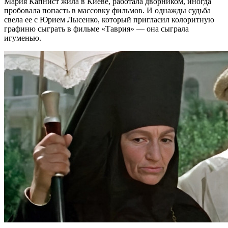
Мария Капнист жила в Киеве, работала дворником, иногда
пробовала попасть в массовку фильмов. И однажды судьба
свела ее с Юрием Лысенко, который пригласил колоритную
графиню сыграть в фильме «Таврия» — она сыграла
игуменью.