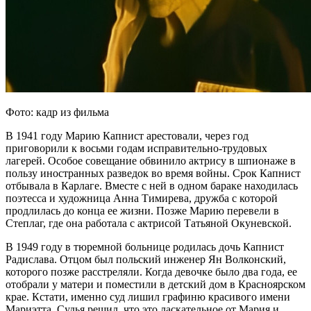
Фото: кадр из фильма
В 1941 году Марию Капнист арестовали, через год
приговорили к восьми годам исправительно-трудовых
лагерей. Особое совещание обвинило актрису в шпионаже в
пользу иностранных разведок во время войны. Срок Капнист
отбывала в Карлаге. Вместе с ней в одном бараке находилась
поэтесса и художница Анна Тимирева, дружба с которой
продлилась до конца ее жизни. Позже Марию перевели в
Степлаг, где она работала с актрисой Татьяной Окуневской.
В 1949 году в тюремной больнице родилась дочь Капнист
Радислава. Отцом был польский инженер Ян Волконский,
которого позже расстреляли. Когда девочке было два года, ее
отобрали у матери и поместили в детский дом в Красноярском
крае. Кстати, именно суд лишил графиню красивого имени
Мариэтта. Судья решил, что это ласкательное от Мария и