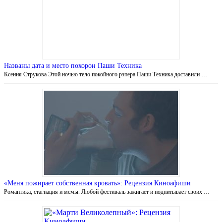
Названы дата и место похорон Паши Техника
Ксения Струкова Этой ночью тело покойного рэпера Паши Техника доставили …
«Меня пожирает собственная кровать»: Рецензия Киноафиши
Романтика, стагнация и мемы. Любой фестиваль зажигает и подпитывает своих …