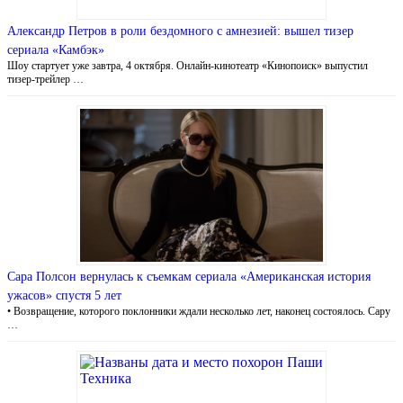
Александр Петров в роли бездомного с амнезией: вышел тизер
сериала «Камбэк»
Шоу стартует уже завтра, 4 октября. Онлайн-кинотеатр «Кинопоиск» выпустил
тизер-трейлер …
Сара Полсон вернулась к съемкам сериала «Американская история
ужасов» спустя 5 лет
• Возвращение, которого поклонники ждали несколько лет, наконец состоялось. Сару
…