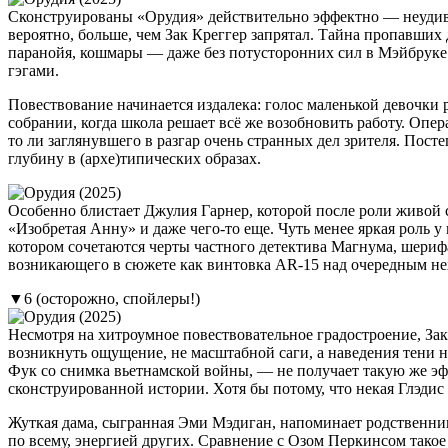
Сконструированы «Орудия» действительно эффектно — неудиви
вероятно, больше, чем Зак Креггер запрятал. Тайна пропавших 
паранойя, кошмары — даже без потусторонних сил в Мэйбруке 
гэгами.
Повествование начинается издалека: голос маленькой девочки р
собрании, когда школа решает всё же возобновить работу. Опер
то ли заглянувшего в разгар очень странных дел зрителя. Пос
глубину в (архе)типических образах.
Особенно блистает Джулия Гарнер, которой после роли живой 
«Изобретая Анну» и даже чего-то еще. Чуть менее яркая роль 
котором сочетаются черты частного детектива Магнума, шерифа
возникающего в сюжете как винтовка AR-15 над очередным н
▼6 (осторожно, спойлеры!)
Несмотря на хитроумное повествовательное градостроение, Зак
возникнуть ощущение, не масштабной саги, а наведения тени н
Фук со снимка вьетнамской войны, — не получает такую же эф
сконструированной истории. Хотя бы потому, что некая Глэдис в
Жуткая дама, сыгранная Эми Мэдиган, напоминает родственниц
по всему, энергией других. Сравнение с Озом Перкинсом тако