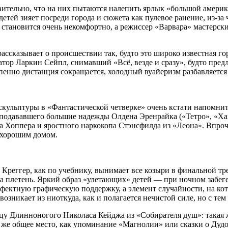
тельно, что на них пытаются налепить ярлык «большой америка
детей зияет посреди города и сюжета как пулевое ранение, из-за
становится очень некомфортно, а режиссер «Варвара» мастерски
ассказывает о происшествии так, будто это широко известная го
атор Ларкин Сейпл, снимавший «Всё, везде и сразу», будто пред
тепенно дистанция сокращается, холодный вуайеризм разбавляетс
скульптуры в «Фантастической четверке» очень кстати напомнит
у подававшего большие надежды Олдена Эренрайка («Тетро», «Ха
 Хоппера и яростного наркокопа Стэнсфилда из «Леона». Впроче
ехорошим домом.
 Креггер, как по учебнику, вынимает все козыри в финальной тр
а плетень. Яркий образ «улетающих» детей — при ночном забеге
фектную графическую поддержку, а элемент случайности, на кот
озникает из ниоткуда, как и полагается нечистой силе, но с тем
у Длинноногого Николаса Кейджа из «Собирателя душ»: такая же
е же общее место, как упоминание «Магнолии» или сказки о Дуд