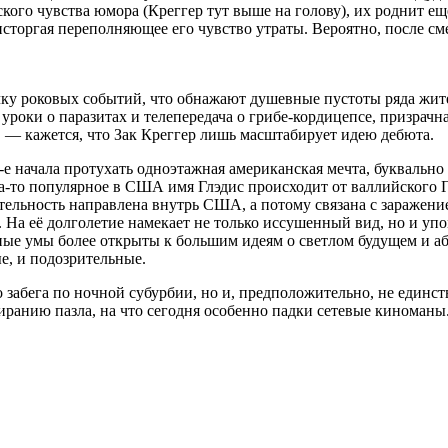
ого чувства юмора (Креггер тут выше на голову), их роднит еще 
торгая переполняющее его чувство утраты. Вероятно, после сме
чку роковых событий, что обнажают душевные пустоты ряда жите
 уроки о паразитах и телепередача о грибе-кордицепсе, призра
, — кажется, что Зак Креггер лишь масштабирует идею дебюта.
е начала протухать одноэтажная американская мечта, буквально о
-то популярное в США имя Глэдис происходит от валлийского Гв
тельность направлена внутрь США, а потому связана с заражением
. На её долголетие намекает не только иссушенный вид, но и уп
юные умы более открыты к большим идеям о светлом будущем и а
е, и подозрительные.
о забега по ночной субурбии, но и, предположительно, не единс
собиранию пазла, на что сегодня особенно падки сетевые кинома