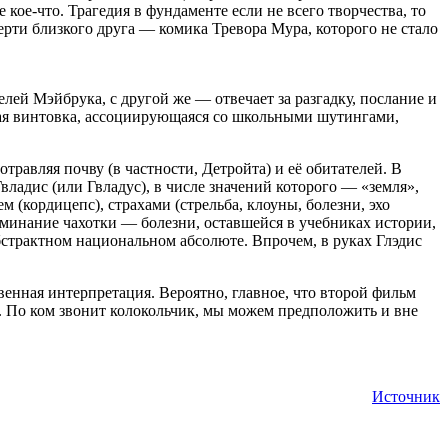
кое-что. Трагедия в фундаменте если не всего творчества, то
рти близкого друга — комика Тревора Мура, которого не стало
лей Мэйбрука, с другой же — отвечает за разгадку, послание и
чная винтовка, ассоциирующаяся со школьными шутингами,
травляя почву (в частности, Детройта) и её обитателей. В
ладис (или Гвладус), в числе значений которого — «земля»,
 (кордицепс), страхами (стрельба, клоуны, болезни, эхо
оминание чахотки — болезни, оставшейся в учебниках истории,
бстрактном национальном абсолюте. Впрочем, в руках Глэдис
твенная интерпретация. Вероятно, главное, что второй фильм
ны. По ком звонит колокольчик, мы можем предположить и вне
Источник