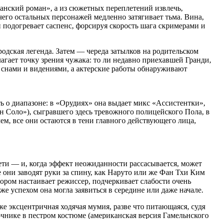
нский роман», а из сюжетных переплетений извлечь,
 чего остальных персонажей медленно затягивает тьма. Вина,
 подогревает саспенс, форсируя скорость шага скримерами и
родская легенда. Затем — череда затылков на родительском
лагает точку зрения чужака: то ли недавно приехавшей Гранди,
я снами и видениями, а актерские работы обнаруживают
ь о диапазоне: в «Орудиях» она выдает микс «Ассистентки»,
н Соло»), сыгравшего здесь тревожного полицейского Пола, в
м, все они остаются в тени главного действующего лица,
ети — и, когда эффект неожиданности рассасывается, может
 они заводят руки за спину, как Наруто или же Фан Тхи Ким
ором настаивает режиссер, подчеркивает слабости очень
 же успехом она могла заявиться в середине или даже начале.
 эксцентричная ходячая мумия, разве что питающаяся, судя
очнике в пестром костюме (американская версия Гамельнского