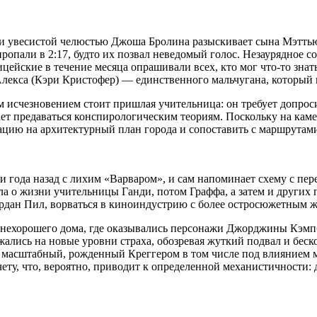
 увесистой челюстью Джоша Бролина разыскивает сына Мэттью. Т
ропали в 2:17, будто их позвал неведомый голос. Незаурядное с
цейские в течение месяца опрашивали всех, кто мог что-то знат
екса (Кэри Кристофер) — единственного мальчугана, который п
им исчезновением стоит пришлая учительница: он требует допрос
нает предаваться конспирологическим теориям. Поскольку на ка
ию на архитектурный план города и сопоставить с маршрутами д
и года назад с лихим «Варваром», и сам напоминает схему с п
а о жизни учительницы Ганди, потом Граффа, а затем и других п
рдан Пил, ворваться в киноиндустрию с более остросюжетным жан
 нехорошего дома, где оказывались персонажи Джорджины Кэмпб
ужались на новые уровни страха, обозревая жуткий подвал и бес
лее масштабный, рожденный Креггером в том числе под влияние
чету, что, вероятно, приводит к определенной механистичност