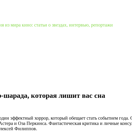
 из мира кино: статьи о звездах, интервью, репортажи
р-шарада, которая лишит вас сна
ин эффектный хоррор, который обещает стать событием года. С
Астера и Оза Перкинса. Фантастическая критика и личные конс
Алексей Филиппов.