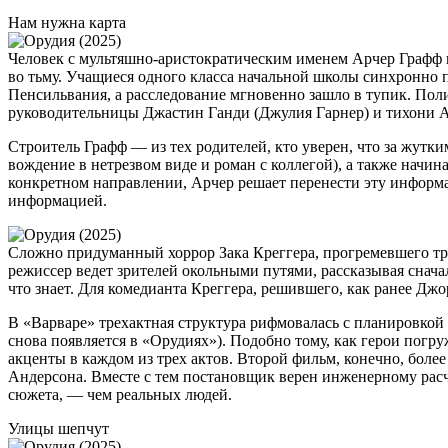
Нам нужна карта
Человек с мультяшно-аристократическим именем Арчер Графф и
во тьму. Учащиеся одного класса начальной школы синхронно п
Пенсильвания, а расследование мгновенно зашло в тупик. Поли
руководительницы Джастин Ганди (Джулия Гарнер) и тихони Ал
Строитель Графф — из тех родителей, кто уверен, что за жутк
вождение в нетрезвом виде и роман с коллегой), а также начи
конкретном направлении, Арчер решает перенести эту информац
информацией.
Сложно придуманный хоррор Зака Креггера, прогремевшего тр
режиссер ведет зрителей окольными путями, рассказывая сначал
что знает. Для комедианта Креггера, решившего, как ранее Джо
В «Варваре» трехактная структура рифмовалась с планировкой
снова появляется в «Орудиях»). Подобно тому, как герои погр
акценты в каждом из трех актов. Второй фильм, конечно, бо
Андерсона. Вместе с тем постановщик верен инженерному рас
сюжета, — чем реальных людей.
Улицы шепчут