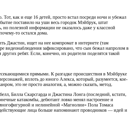
от, как и еще 16 детей, просто встал посреди ночи и убежал
обытие поставило на уши весь городок Мэйбрук, штат
ь, но полезной информации не оказалось даже у классной
очему-то остался дома.
ить Джастин, ищет на нее компромат в интернете (там
мере видеонаблюдения зафиксировано, что сын бежал напролом в
ругих ребят. Если, конечно, их родители поделятся такой
ересекающимися прямыми. К разгадке происшествия в Мэйбруке
ерсонажей, вплоть до юного Алекса, который, разумеется, кое-
ром, это не просто аналогия, а, можно сказать, метод.
елл, Билла Скарсгарда и Джастина Лонга (последний, кстати,
конечные катакомбы, дебютант ловко менял настроение и
м многофигурной и нелинейной «Магнолии» Пола Томаса
и: действующие лица больше напоминают проводников — идей и