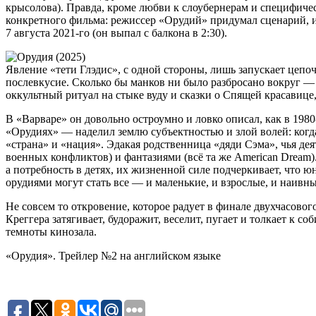
крысолова). Правда, кроме любви к слоубернерам и специфическ
конкретного фильма: режиссер «Орудий» придумал сценарий, ис
7 августа 2021-го (он выпал с балкона в 2:30).
Явление «тети Глэдис», с одной стороны, лишь запускает цепо
послевкусие. Сколько бы манков ни было разбросано вокруг —
оккультный ритуал на стыке вуду и сказки о Спящей красавице
В «Варваре» он довольно остроумно и ловко описал, как в 1980-
«Орудиях» — наделил землю субъектностью и злой волей: когда
«страна» и «нация». Эдакая родственница «дяди Сэма», чья дея
военных конфликтов) и фантазиями (всё та же American Dream)
а потребность в детях, их жизненной силе подчеркивает, что 
орудиями могут стать все — и маленькие, и взрослые, и наивны
Не совсем то откровение, которое радует в финале двухчасовог
Креггера затягивает, будоражит, веселит, пугает и толкает к 
темноты кинозала.
«Орудия». Трейлер №2 на английском языке