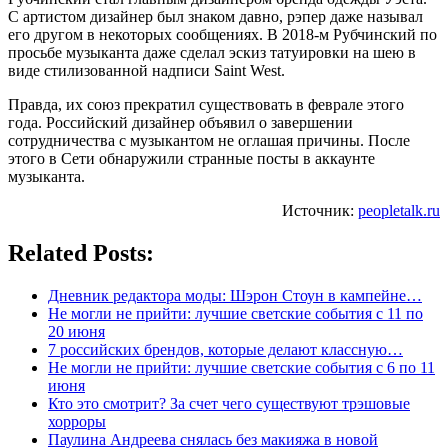
С артистом дизайнер был знаком давно, рэпер даже называл
его другом в некоторых сообщениях. В 2018-м Рубчинский по
просьбе музыканта даже сделал эскиз татуировки на шею в
виде стилизованной надписи Saint West.
Правда, их союз прекратил существовать в феврале этого
года. Российский дизайнер объявил о завершении
сотрудничества с музыкантом не оглашая причины. После
этого в Сети обнаружили странные посты в аккаунте
музыканта.
Источник:
peopletalk.ru
Related Posts:
Дневник редактора моды: Шэрон Стоун в кампейне…
Не могли не прийти: лучшие светские события с 11 по
20 июня
7 российских брендов, которые делают классную…
Не могли не прийти: лучшие светские события с 6 по 11
июня
Кто это смотрит? За счет чего существуют трэшовые
хорроры
Паулина Андреева снялась без макияжа в новой