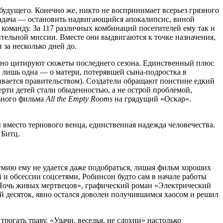
будущего. Конечно же, никто не воспринимает всерьез грязного
 задача — остановить надвигающийся апокалипсис, виной
 команду. За 117 различных комбинаций посетителей ему так и
сительной миссии. Вместе они выдвигаются к точке назначения,
за несколько дней до.
льно цитируют сюжеты последнего сезона. Единственный плюс
лишь одна — о матери, потерявшей сына-подростка в
вается правительством). Создатели обращают поистине едкий
ерти детей стали обыденностью, а не острой проблемой,
ьного фильма
All the Empty Rooms
на грядущий «Оскар».
вместо тернового венца, единственная надежда человечества.
 Битц.
умию ему не удается даже подобраться, лишая фильм хороших
и обсессии соцсетями, Робинсон будто сам в начале работы
«Ночь живых мертвецов», графический роман «Электрический
й десяток, явно остался доволен получившимся хаосом и решил
рогать траву. «Удачи, веселья, не сдохни» настолько