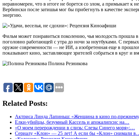
неравномерен, что в итоге не борется со злом, а примыкает к
Вербински после затишья мог бы прибегнуть в качестве экспе
энергию.
Фильм может понравиться поколению, чья молодость прошла в о
поголовно работающей с утра до ночи за ноутбуками. С первы
оружие современности — не ИИ, а изобретенная еще в прошлом в
показывают кино, заставляющее зрителей собраться в круг и в
Полина Резникова
Related Posts:
Актриса Линда Лапиньш: «Женщина в кино по-прежне
Елки-убийцы, безумный Кассель и апокалипсис на…
«О моем перерождении в слизь: Слезы Синего моря»:…
Сериалу «Клон» — 25 лет! А если бы «Клон» снимали в
«Колония»: Рецензия Киноафиши