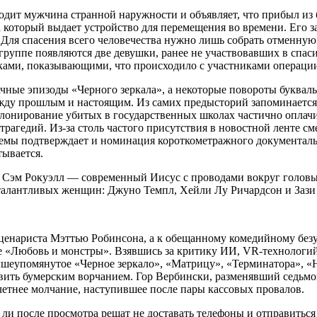
одит мужчина странной наружности и объявляет, что прибыл из 
 за который выдает устройство для перемещения во времени. Его
 Для спасения всего человечества нужно лишь собрать отменную
о группе появляются две девушки, ранее не участвовавших в спа
ами, показывающими, что происходило с участниками операции 
ачные эпизоды «Черного зеркала», а некоторые повороты буква
ду прошлым и настоящим. Из самих предысторий запоминается 
лонирование убитых в государственных школах частично оплачи
рагедий. Из-за столь частого присутствия в новостной ленте см
темы подтверждает и номинация короткометражного документал
тывается.
. Сэм Рокуэлл — современный Иисус с проводами вокруг головы 
 талантливых женщин: Джуно Темпл, Хейли Лу Ричардсон и Зази
сценариста Мэттью Робинсона, а к обещанному комедийному без
 «Любовь и монстры». Взявшись за критику ИИ, VR-технологий 
вышеупомянутое «Черное зеркало», «Матрицу», «Терминатора», 
авить бумерским ворчанием. Гор Вербински, разменявший седьмо
етнее молчание, наступившее после пары кассовых провалов.
и после просмотра решат не доставать телефоны и отправиться т