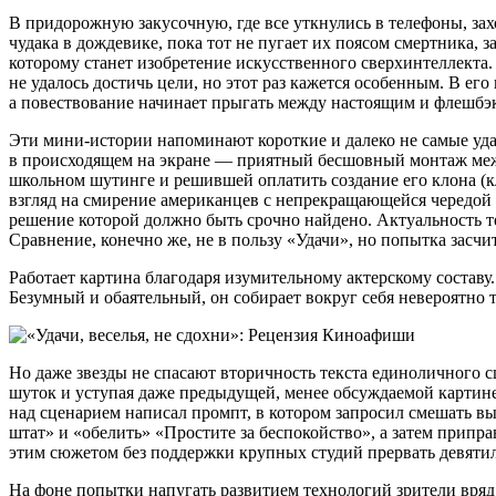
В придорожную закусочную, где все уткнулись в телефоны, зах
чудака в дождевике, пока тот не пугает их поясом смертника,
которому станет изобретение искусственного сверхинтеллекта.
не удалось достичь цели, но этот раз кажется особенным. В ег
а повествование начинает прыгать между настоящим и флешбэк
Эти мини-истории напоминают короткие и далеко не самые уд
в происходящем на экране — приятный бесшовный монтаж меж
школьном шутинге и решившей оплатить создание его клона (к
взгляд на смирение американцев с непрекращающейся чередой т
решение которой должно быть срочно найдено. Актуальность 
Сравнение, конечно же, не в пользу «Удачи», но попытка засчи
Работает картина благодаря изумительному актерскому составу
Безумный и обаятельный, он собирает вокруг себя невероятно
Но даже звезды не спасают вторичность текста единоличного 
шуток и уступая даже предыдущей, менее обсуждаемой картине
над сценарием написал промпт, в котором запросил смешать 
штат» и «обелить» «Простите за беспокойство», а затем припр
этим сюжетом без поддержки крупных студий прервать девятил
На фоне попытки напугать развитием технологий зрители вряд л