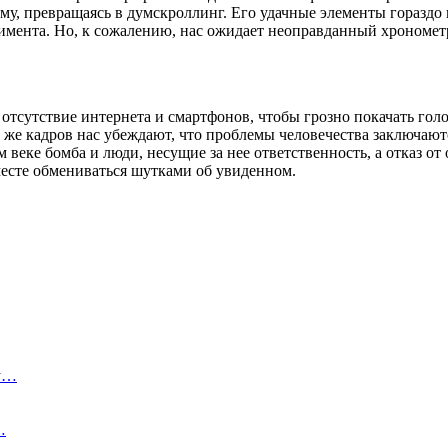
 нему, превращаясь в думскроллинг. Его удачные элементы горазд
римента. Но, к сожалению, нас ожидает неоправданный хрономет
тсутствие интернета и смартфонов, чтобы грозно покачать голо
х же кадров нас убеждают, что проблемы человечества заключа
еке бомба и люди, несущие за нее ответственность, а отказ от 
месте обмениваться шутками об увиденном.
му…
…