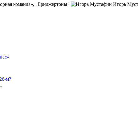
 Опорная команда», «Бриджертоны»
Игорь Мус
нас»
26-м?
…