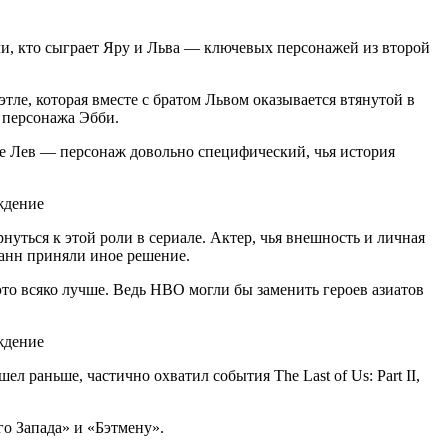
или, кто сыграет Яру и Льва — ключевых персонажей из второй
е, которая вместе с братом Львом оказывается втянутой в
 персонажа Эбби.
ре Лев — персонаж довольно специфический, чья история
рнуться к этой роли в сериале. Актер, чья внешность и личная
манн приняли иное решение.
 это всяко лучше. Ведь HBO могли бы заменить героев азиатов
л раньше, частично охватил события The Last of Us: Part II,
о Запада» и «Бэтмену».