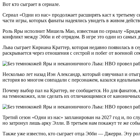
Вот кто сыграет в сериале.
Сериал «Одни из нас» продолжает расширять каст к третьему се
части игры, которых фанаты надеялись увидеть в живом действ
Роль Яры исполнит Мишель Мао, известная по сериалу «Бридже
конфликт между Эбби и её отрядом. В игре это один из самых
Льва сыграет Кириана Краттер, которая недавно появилась в 
раскрывается через отношения с сестрой и побег от военной с
Несколько лет назад Иэн Александр, который озвучивал и отыгры
история во многом совпадали с персонажем, казался идеальн
Почему выбор пал на Краттер, не сообщается. Но для фанатов, 
на темнокожих, или сделать их отличающимися от каноничных
Третий сезон «Одни из нас» запланирован на 2027 год и, по слу
но затронул лишь арку Элли. В третьем нам покажут те же собы
Также уже известно, кто сыграет отца Эбби — Джерри. Эту ро