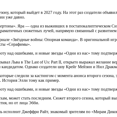
зону, который выйдет в 2027 году. На этот раз создатели объяв
ии уже давно.
ртоны». Яра — одна из выживших в постапокалиптическом Сиэтл
 драматичных сюжетных лучей, напрямую связанный с развитием
сериале «Звёздные войны: Опорная команда». В оригинальной иг
екты «Серафимы».
вал Льва в The Last of Us: Part II, открыто выражал желание ве
ым кандидатом. Однако создатели шоу Крейг Мейзин и Нил Драк
которые следили за кастингом с момента анонса второго сезона,
. История Элли тому как пример.
хам, может стать последним. Сюжет второго сезона, который выше
тия, но от лица Эбби.
ль исполнит Джеффри Райт, знакомый зрителям по «Мирам Диког