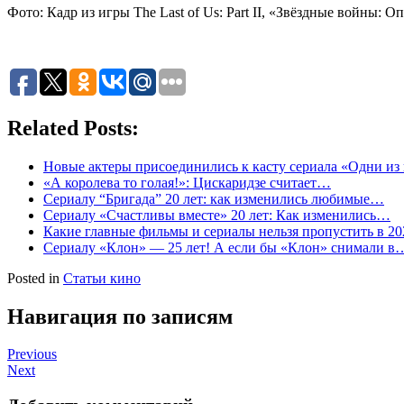
Фото: Кадр из игры The Last of Us: Part II, «Звёздные войны:
Related Posts:
Новые актеры присоединились к касту сериала «Одни из 
«А королева то голая!»: Цискаридзе считает…
Сериалу “Бригада” 20 лет: как изменились любимые…
Сериалу «Счастливы вместе» 20 лет: Как изменились…
Какие главные фильмы и сериалы нельзя пропустить в 20
Сериалу «Клон» — 25 лет! А если бы «Клон» снимали в
Posted in
Статьи кино
Навигация по записям
Previous
Next