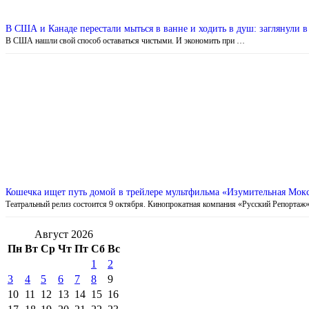
В США и Канаде перестали мыться в ванне и ходить в душ: заглянули в 
В США нашли свой способ оставаться чистыми. И экономить при …
Кошечка ищет путь домой в трейлере мультфильма «Изумительная Мок
Театральный релиз состоится 9 октября. Кинопрокатная компания «Русский Репортаж
Август 2026
Пн
Вт
Ср
Чт
Пт
Сб
Вс
1
2
3
4
5
6
7
8
9
10
11
12
13
14
15
16