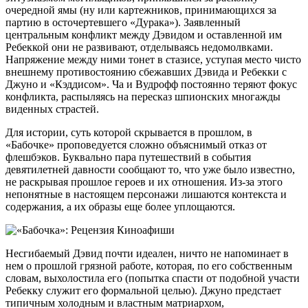
очередной ямы (ну или картежников, принимающихся за
партию в осточертевшего «Дурака»). Заявленный
центральным конфликт между Дэвидом и оставленной им
Ребеккой они не развивают, отделываясь недомолвками.
Напряжение между ними тонет в стазисе, уступая место чисто
внешнему противостоянию сбежавших Дэвида и Ребекки с
Джуно и «Кэддисом». Ча и Вудрофф постоянно теряют фокус
конфликта, распыляясь на пересказ шпионских многажды
виденных страстей.
Для истории, суть которой скрывается в прошлом, в
«Бабочке» проповедуется сложно объяснимый отказ от
флешбэков. Буквально пара путешествий в события
девятилетней давности сообщают то, что уже было известно,
не раскрывая прошлое героев и их отношения. Из-за этого
непонятные в настоящем персонажи лишаются контекста и
содержания, а их образы еще более уплощаются.
Несгибаемый Дэвид почти идеален, ничто не напоминает в
нем о прошлой грязной работе, которая, по его собственным
словам, выхолостила его (попытка спасти от подобной участи
Ребекку служит его формальной целью). Джуно предстает
типичным холодным и властным матриархом,