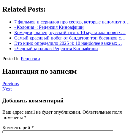
Related Posts:
7 фильмов и сериалов про сестер, которые напомнят о…
«Колония»: Рецензия Киноафиши
Комедии, экшен, русский трэш: 10 мультижанровых…
Самый красивый побег от бандитов: топ боевиков с…
Это кино определило 2025-й: 10 наиболее важных…
«Черный кролик»: Рецензия Киноафиши
Posted in
Рецензии
Навигация по записям
Previous
Next
Добавить комментарий
Ваш адрес email не будет опубликован.
Обязательные поля
помечены
*
Комментарий
*