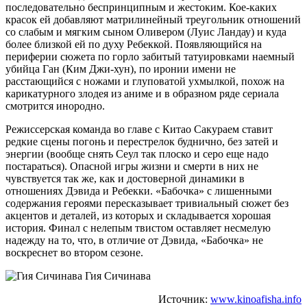
последовательно беспринципным и жестоким. Кое-каких
красок ей добавляют матрилинейный треугольник отношений
со слабым и мягким сыном Оливером (Луис Ландау) и куда
более близкой ей по духу Ребеккой. Появляющийся на
периферии сюжета по горло забитый татуировками наемный
убийца Ган (Ким Джи-хун), по иронии имени не
расстающийся с ножами и глуповатой ухмылкой, похож на
карикатурного злодея из аниме и в образном ряде сериала
смотрится инородно.
Режиссерская команда во главе с Китао Сакураем ставит
редкие сцены погонь и перестрелок буднично, без затей и
энергии (вообще снять Сеул так плоско и серо еще надо
постараться). Опасной игры жизни и смерти в них не
чувствуется так же, как и достоверной динамики в
отношениях Дэвида и Ребекки. «Бабочка» с лишенными
содержания героями пересказывает тривиальный сюжет без
акцентов и деталей, из которых и складывается хорошая
история. Финал с нелепым твистом оставляет несмелую
надежду на то, что, в отличие от Дэвида, «Бабочка» не
воскреснет во втором сезоне.
Гия Сичинава
Источник:
www.kinoafisha.info