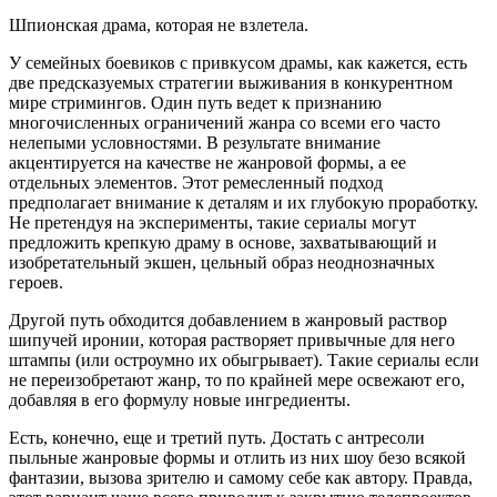
Шпионская драма, которая не взлетела.
У семейных боевиков с привкусом драмы, как кажется, есть
две предсказуемых стратегии выживания в конкурентном
мире стримингов. Один путь ведет к признанию
многочисленных ограничений жанра со всеми его часто
нелепыми условностями. В результате внимание
акцентируется на качестве не жанровой формы, а ее
отдельных элементов. Этот ремесленный подход
предполагает внимание к деталям и их глубокую проработку.
Не претендуя на эксперименты, такие сериалы могут
предложить крепкую драму в основе, захватывающий и
изобретательный экшен, цельный образ неоднозначных
героев.
Другой путь обходится добавлением в жанровый раствор
шипучей иронии, которая растворяет привычные для него
штампы (или остроумно их обыгрывает). Такие сериалы если
не переизобретают жанр, то по крайней мере освежают его,
добавляя в его формулу новые ингредиенты.
Есть, конечно, еще и третий путь. Достать с антресоли
пыльные жанровые формы и отлить из них шоу безо всякой
фантазии, вызова зрителю и самому себе как автору. Правда,