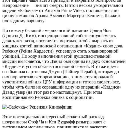
этот вариант чаще всего приводит к закрытию телепроектов.
Непродление — значит смерть. В этой весьма умозрительной
модели «Бабочка» от Amazon Prime Video, поставленная по
циклу комиксов Араша Амеля и Маргерит Беннетт, ближе к
последнему варианту.
По сюжету бывший американский наемник Дэвид Чон
(Дэниэл Дэ Ким), инсценировавший собственную смерть
девять лет назад, восстает из мертвых, чтобы вырвать из
хищных когтей шпионской организации «Кэддис» свою дочь
Ребекку (Рейна Хардести), успевшую стать хладнокровной
убийцей. По ходу выполнения этой душеспасительной
миссии выясняется, что Дэвид был одним из двух основателей
«Кэддис» и успел обзавестись новой семьей. В то же время
его бывшая партнерша Джуно (Пайпер Перабо), которая до
сих пор возглавляет организацию, занимается продажей
чувствительной для ЦРУ информации и готова сделать все,
чтобы чуть было не сорвавший одну из операций «Кэддиса»
Дэвид умер (на этот раз по-настоящему). При этом
воспитанная ею Ребекка близка к социопатии.
Этот потенциально интересный сюжетный расклад
шоураннеры Стеф Ча и Кен Вудрафф разыгрывают с
энтузиазмом могильщиков, принявшихся за раскопку