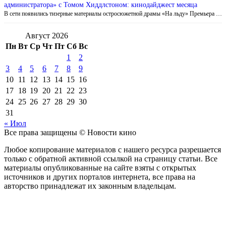
администратора» с Томом Хиддлстоном: кинодайджест месяца
В сети появились тизерные материалы остросюжетной драмы «На льду» Премьера …
Август 2026
Пн
Вт
Ср
Чт
Пт
Сб
Вс
1
2
3
4
5
6
7
8
9
10
11
12
13
14
15
16
17
18
19
20
21
22
23
24
25
26
27
28
29
30
31
« Июл
Все права защищены © Новости кино
Любое копирование материалов с нашего ресурса разрешается
только с обратной активной ссылкой на страницу статьи. Все
материалы опубликованные на сайте взяты с открытых
источников и других порталов интернета, все права на
авторство принадлежат их законным владельцам.