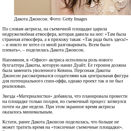
Дакота Джонсон. Фото: Getty Images
По словам актрисы, на съемочной площадке царила
недружелюбная атмосфера, которая давила на нее: «Там была
странная атмосфера, а я прихожу такая: «Так рада быть здесь!»
– и никто не хотел со мной разговаривать. Всем было
плевать», – поделилась Дакота Джонсон.
Напомним, в «Офисе» актриса исполнила роль нового
бухгалтера Дакоты, которую нанял Дуайт. Ее героиня должна
была заменить уволенного Кевина. Персонаж Дакоты
Джонсон рассматривался создателями как центральная фигура
для потенциального спин-оффа, однако проект так и не был
реализован.
Звезда «Материалистки» добавила, что планировала провести
на площадке только полдня, но съемочный процесс затянулся
почти на две недели. При этом экранное время актрисы
оказалось минимальным.
Кстати, ранее Дакота Джонсон поделилась, что больше не
может тратить время на «токсичные съемочные площадки».