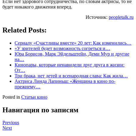
Если нет здорового сотрудничества, по словам актрисы, то не
будет никакого движения вперед.
Источник:
peopletalk.ru
Related Posts:
Сериалу «Счастливы вместе» 20 лет: Как изменились…
«У зрителей будет возможность согреться и…
Юра Борисов, Марк Эйдельштейн, Деми Мур и другие
на…
Кинопары, которые ненавидели друг друга в жизни:
От…
Три брака, нет детей и всенародная слава: Как жила…
Актриса Линда Лапиньш: «Женщина в кино по-
прежнему…
Posted in
Статьи кино
Навигация по записям
Previous
Next