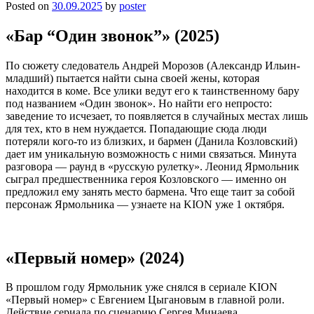
Posted on
30.09.2025
by
poster
«Бар “Один звонок”» (2025)
По сюжету следователь Андрей Морозов (Александр Ильин-
младший) пытается найти сына своей жены, которая
находится в коме. Все улики ведут его к таинственному бару
под названием «Один звонок». Но найти его непросто:
заведение то исчезает, то появляется в случайных местах лишь
для тех, кто в нем нуждается. Попадающие сюда люди
потеряли кого-то из близких, и бармен (Данила Козловский)
дает им уникальную возможность с ними связаться. Минута
разговора — раунд в «русскую рулетку». Леонид Ярмольник
сыграл предшественника героя Козловского — именно он
предложил ему занять место бармена. Что еще таит за собой
персонаж Ярмольника — узнаете на KION уже 1 октября.
«Первый номер» (2024)
В прошлом году Ярмольник уже снялся в сериале KION
«Первый номер» с Евгением Цыгановым в главной роли.
Действие сериала по сценарию Сергея Минаева