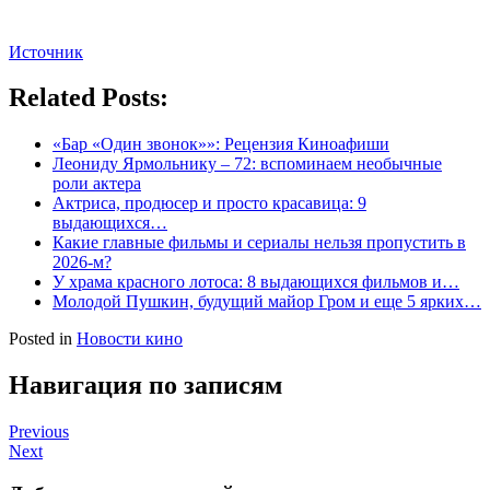
Источник
Related Posts:
«Бар «Один звонок»»: Рецензия Киноафиши
Леониду Ярмольнику – 72: вспоминаем необычные
роли актера
Актриса, продюсер и просто красавица: 9
выдающихся…
Какие главные фильмы и сериалы нельзя пропустить в
2026-м?
У храма красного лотоса: 8 выдающихся фильмов и…
Молодой Пушкин, будущий майор Гром и еще 5 ярких…
Posted in
Новости кино
Навигация по записям
Previous
Next