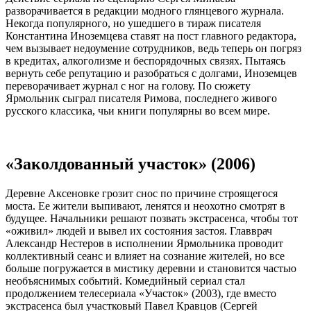
разворачивается в редакции модного глянцевого журнала.
Некогда популярного, но ушедшего в тираж писателя
Константина Иноземцева ставят на пост главного редактора,
чем вызывает недоумение сотрудников, ведь теперь он погряз
в кредитах, алкоголизме и беспорядочных связях. Пытаясь
вернуть себе репутацию и разобраться с долгами, Иноземцев
переворачивает журнал с ног на голову. По сюжету
Ярмольник сыграл писателя Римова, последнего живого
русского классика, чьи книги популярны во всем мире.
«Заколдованный участок» (2006)
Деревне Аксеновке грозит снос по причине строящегося
моста. Ее жители выпивают, ленятся и неохотно смотрят в
будущее. Начальники решают позвать экстрасенса, чтобы тот
«оживил» людей и вывел их состояния застоя. Главврач
Александр Нестеров в исполнении Ярмольника проводит
коллективный сеанс и влияет на сознание жителей, но все
больше погружается в мистику деревни и становится частью
необъяснимых событий. Комедийный сериал стал
продолжением телесериала «Участок» (2003), где вместо
экстрасенса был участковый Павел Кравцов (Сергей