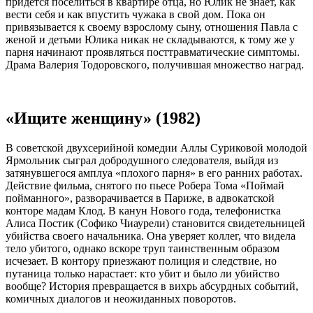
придется поселиться в квартире отца, но Юлик не знает, как
вести себя и как впустить чужака в свой дом. Пока он
привязывается к своему взрослому сыну, отношения Павла с
женой и детьми Юлика никак не складываются, к тому же у
парня начинают проявляться посттравматические симптомы.
Драма Валерия Тодоровского, получившая множество наград.
«Ищите женщину» (1982)
В советской двухсерийной комедии Аллы Суриковой молодой
Ярмольник сыграл добродушного следователя, выйдя из
затянувшегося амплуа «плохого парня» в его ранних работах.
Действие фильма, снятого по пьесе Робера Тома «Поймай
пойманного», разворачивается в Париже, в адвокатской
конторе мадам Клод. В канун Нового года, телефонистка
Алиса Постик (Софико Чиаурели) становится свидетельницей
убийства своего начальника. Она уверяет коллег, что видела
тело убитого, однако вскоре труп таинственным образом
исчезает. В контору приезжают полиция и следствие, но
путаница только нарастает: кто убит и было ли убийство
вообще? История превращается в вихрь абсурдных событий,
комичных диалогов и неожиданных поворотов.