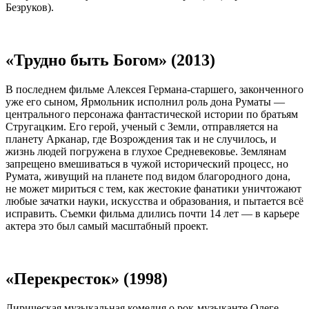
Безруков).
«Трудно быть Богом» (2013)
В последнем фильме Алексея Германа-старшего, законченного
уже его сыном, Ярмольник исполнил роль дона Руматы —
центрального персонажа фантастической истории по братьям
Стругацким. Его герой, ученый с Земли, отправляется на
планету Арканар, где Возрождения так и не случилось, и
жизнь людей погружена в глухое Средневековье. Землянам
запрещено вмешиваться в чужой исторический процесс, но
Румата, живущий на планете под видом благородного дона,
не может мириться с тем, как жестокие фанатики уничтожают
любые зачатки науки, искусства и образования, и пытается всё
исправить. Съемки фильма длились почти 14 лет — в карьере
актера это был самый масштабный проект.
«Перекресток» (1998)
Лирическая музыкальная комедия о рок-музыканте Олеге