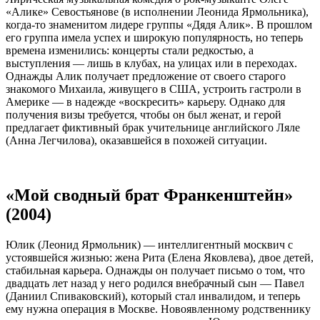
«Алике» Севостьянове (в исполнении Леонида Ярмольника),
когда-то знаменитом лидере группы «Дядя Алик». В прошлом
его группа имела успех и широкую популярность, но теперь
времена изменились: концерты стали редкостью, а
выступления — лишь в клубах, на улицах или в переходах.
Однажды Алик получает предложение от своего старого
знакомого Михаила, живущего в США, устроить гастроли в
Америке — в надежде «воскресить» карьеру. Однако для
получения визы требуется, чтобы он был женат, и герой
предлагает фиктивный брак учительнице английского Ляле
(Анна Легчилова), оказавшейся в похожей ситуации.
«Мой сводный брат Франкенштейн»
(2004)
Юлик (Леонид Ярмольник) — интеллигентный москвич с
устоявшейся жизнью: жена Рита (Елена Яковлева), двое детей,
стабильная карьера. Однажды он получает письмо о том, что
двадцать лет назад у него родился внебрачный сын — Павел
(Даниил Спиваковский), который стал инвалидом, и теперь
ему нужна операция в Москве. Новоявленному родственнику