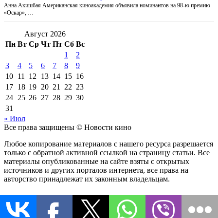
Анна Акишбая Американская киноакадемия объявила номинантов на 98-ю премию
«Оскар», …
Август 2026
Пн
Вт
Ср
Чт
Пт
Сб
Вс
1
2
3
4
5
6
7
8
9
10
11
12
13
14
15
16
17
18
19
20
21
22
23
24
25
26
27
28
29
30
31
« Июл
Все права защищены © Новости кино
Любое копирование материалов с нашего ресурса разрешается
только с обратной активной ссылкой на страницу статьи. Все
материалы опубликованные на сайте взяты с открытых
источников и других порталов интернета, все права на
авторство принадлежат их законным владельцам.