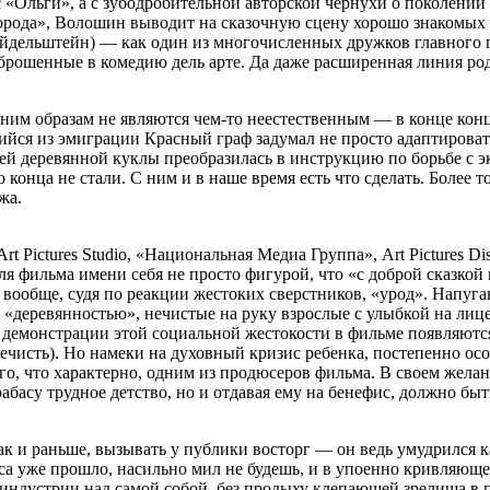
 «Ольги», а с зубодробительной авторской чернухи о поколении
орода», Волошин выводит на сказочную сцену хорошо знакомых е
йдельштейн) — как один из многочисленных дружков главного 
ошенные в комедию дель арте. Да даже расширенная линия родит
им образам не являются чем-то неестественным — в конце концо
йся из эмиграции Красный граф задумал не просто адаптировать
шей деревянной куклы преобразилась в инструкцию по борьбе с 
конца не стали. С ним и в наше время есть что сделать. Более т
жа.
Pictures Studio, «Национальная Медиа Группа», Art Pictures Dist
ля фильма имени себя не просто фигурой, что «с доброй сказкой
 вообще, судя по реакции жестоких сверстников, «урод». Напуга
с «деревянностью», нечистые на руку взрослые с улыбкой на лиц
ди демонстрации этой социальной жестокости в фильме появляют
чисть). Но намеки на духовный кризис ребенка, постепенно осо
го, что характерно, одним из продюсеров фильма. В своем жела
абасу трудное детство, но и отдавая ему на бенефис, должно бы
ак и раньше, вызывать у публики восторг — он ведь умудрился 
аса уже прошло, насильно мил не будешь, и в упоенно кривляюще
иноиндустрии над самой собой, без продыху клепающей зрелища 