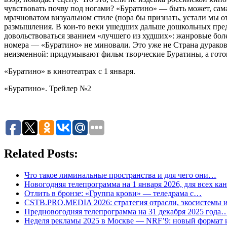
чувствовать почву под ногами? «Буратино» — быть может, самая
мрачноватом визуальном стиле (пора бы признать, устали мы 
размышления. В кои-то веки ушедших дальше дошкольных предст
довольствоваться званием «лучшего из худших»: жанровые бо
номера — «Буратино» не миновали. Это уже не Страна дураков
неизменной: придумывают фильм творческие Буратины, а гото
«Буратино» в кинотеатрах с 1 января.
«Буратино». Трейлер №2
Related Posts:
Что такое лиминальные пространства и для чего они…
Новогодняя телепрограмма на 1 января 2026, для всех ка
Отлить в бронзе: «Группа крови» — теледрама с…
CSTB.PRO.MEDIA 2026: стратегия отрасли, экосистемы
Предновогодняя телепрограмма на 31 декабря 2025 года
Неделя рекламы 2025 в Москве — NRF’9: новый формат