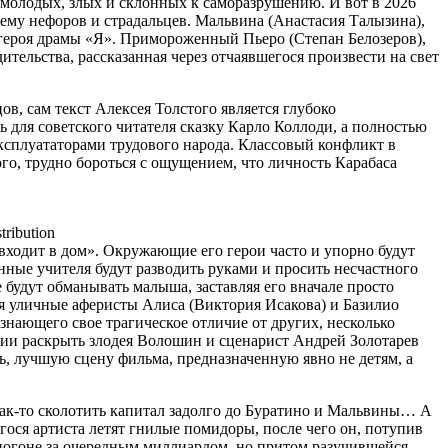
 молодых, злых и склонных к саморазрушению. И вот в 2026
му нефоров и страдальцев. Мальвина (Анастасия Талызина),
героя драмы «Я». Примороженный Пьеро (Степан Белозеров),
ельства, рассказанная через отчаявшегося произвести на свет
в, сам текст Алексея Толстого является глубоко
 для советского читателя сказку Карло Коллоди, а полностью
эксплуататорами трудового народа. Классовый конфликт в
ого, трудно бороться с ощущением, что личность Карабаса
ribution
 входит в дом». Окружающие его герои часто и упорно будут
нные учителя будут разводить руками и просить несчастного
е будут обманывать малыша, заставляя его вначале просто
ся уличные аферисты Алиса (Виктория Исакова) и Базилио
знающего свое трагическое отличие от других, несколько
нии раскрыть злодея Волошин и сценарист Андрей Золотарев
ть, лучшую сцену фильма, предназначенную явно не детям, а
как-то сколотить капитал задолго до Буратино и Мальвины… А
гося артиста летят гнилые помидоры, после чего он, потупив
в погоне за очередным миллиардом, но притом разучившейся