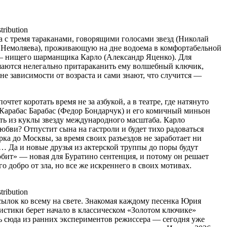
ribution
а с тремя тараканами, говорящими голосами звезд (Николай
 Немоляева), проживающую на дне водоема в комфортабельной
а — нищего шарманщика Карло (Александр Яценко). Для
ешаются нелегально притараканить ему волшебный ключик,
не зависимости от возраста и сами знают, что случится —
тет коротать время не за азбукой, а в театре, где натянуто
 Карабас Барабас (Федор Бондарчук) и его комичный миньон
ать из куклы звезду международного масштаба. Карло
любви? Отпустит сына на гастроли и будет тихо радоваться
ка до Москвы, за время своих разъездов не заработает ни
ть… Да и новые друзья из актерской труппы до поры будут
любит» — новая для Буратино сентенция, и потому он решает
 добро от зла, но все же искреннего в своих мотивах.
ribution
сылок ко всему на свете. Знакомая каждому песенка Юрия
стики берет начало в классическом «Золотом ключике»
 сюда из ранних экспериментов режиссера — сегодня уже