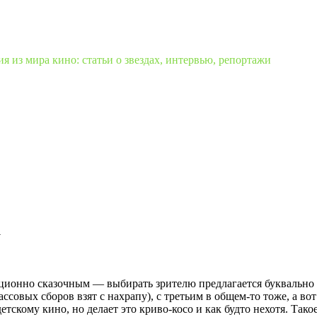
 из мира кино: статьи о звездах, интервью, репортажи
а
диционно сказочным — выбирать зрителю предлагается буквальн
совых сборов взят с нахрапу), с третьим в общем-то тоже, а во
етскому кино, но делает это криво-косо и как будто нехотя. Та