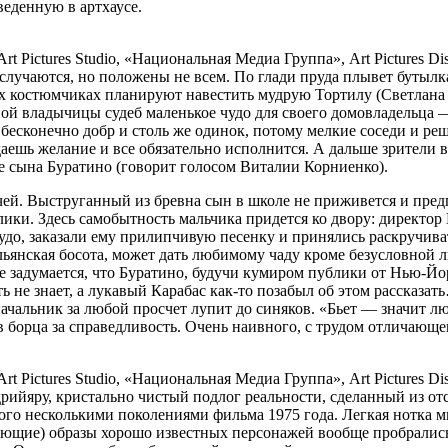
еденную в артхаусе.
Pictures Studio, «Национальная Медиа Группа», Art Pictures Dist
случаются, но положены не всем. По глади пруда плывет бутылк
х костюмчиках планируют навестить мудрую Тортилу (Светлана
стной владычицы судеб маленькое чудо для своего домовладельц
 бесконечно добр и столь же одинок, потому мелкие соседи и р
аешь желание и все обязательно исполнится. А дальше зрители в
е сына Буратино (говорит голосом Виталии Корниенко).
ей. Выструганный из бревна сын в школе не приживется и предпоч
ики. Здесь самобытность мальчика придется ко двору: директор
чудо, заказали ему прилипчивую песенку и принялись раскручив
тальянская босота, может дать любимому чаду кроме безусловной 
е задумается, что Буратино, будучи кумиром публики от Нью-Йор
ть не знает, а лукавый Карабас как-то позабыл об этом рассказа
 начальник за любой просчет лупит до синяков. «Бьет — значит 
 борца за справедливость. Очень наивного, с трудом отличающего
Pictures Studio, «Национальная Медиа Группа», Art Pictures Dist
рийяру, кристально чистый подлог реальности, сделанный из от
го несколькими поколениями фильма 1975 года. Легкая нотка ми
ающие) образы хорошо известных персонажей вообще пробрались