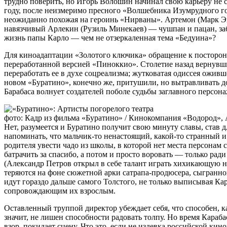
трудно поверить, но Игорь Волошин начинал свою карьеру не с
году, после неизмеримо пресного «Волшебника Изумрудного г
неожиданно похожая на героинь «Нирваны». Артемон (Марк Э
навязчивый Арлекин (Рузиль Минекаев) — чушпан и пацан, забр
жизнь папы Карло — чем не отзеркаленная тема «Бедуина»?
Для киноадаптации «Золотого ключика» обращение к посторонн
переработанной версией «Пиноккио». Столетие назад вернувши
переработать ее в духе соцреализма; жутковатая одиссея ожив
новом «Буратино», конечно же, притушили, но вытравливать до 
Барабаса волнует создателей поболе судьбы заглавного персона
фото: Кадр из фильма «Буратино» / Кинокомпания «Водород», Art 
Нет, разумеется и Буратино получит свою минуту славы, став д
напоминать, что мальчик-то ненастоящий, какой-то странный и
родителя увести чадо из школы, в которой нет места персонам 
батрачить за спасибо, а потом и просто воровать — только ра
(Александр Петров открыл в себе талант играть хихикающую не
теряются на фоне сюжетной арки сатрапа-продюсера, сыгранно
идут гораздо дальше самого Толстого, не только выписывая Кар
сопровождающим их взрослым.
Оставленный труппой директор убеждает себя, что способен, к
значит, не лишен способности радовать толпу. Но время Караб
взор, покидает сцену. Что это, если не издевка российской к