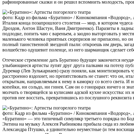
рафинированные сказки и он решил вспомнить молодость, пров
фото: Кадр из фильма «Буратино» / Кинокомпания «Водород», Art 
Италия конца позапрошлого столетия — мир, в котором чудеса 
Дроздов, Антон Шастун, Ваня Дмитриенко). Паразиты в ладны
подлодке, попить чаю с вареньем, а заодно выторговать у ме
маленького человека приятных сюрпризов не припасено, но он
полный таинственной звездной пыли: откроешь им дверь, загад
волшебство одушевит поленце, из него шарманщик сделает себ
Отеческое стремление дать Буратино будущее закончится неудач
улыбающиеся артисты лупят друг друга палками на потеху публ
Дуремар (Лев Зулькарнаев) сразу поняли, как монетизировать 
расстроенно вздохнет, но препятствовать не станет: что он, и
открыткам, направляемым к нему в каморку со всего света. И н
копейки, ни сольдо, ни гинея. Сам он о гонорарах ничего и зна
молчать о творящейся за кулисами адской кухне искусства: их
против нее восстать, превратившись из послушного реквизита в
фото: Кадр из фильма «Буратино» / Кинокомпания «Водород», Art 
«Буратино» — это типичный симулякр третьего порядка по Бод
Энтина на музыку Алексея Рыбникова прибыла сюда из любимо
Александра Птушко, а удивительно неуместные (и тем восхищ