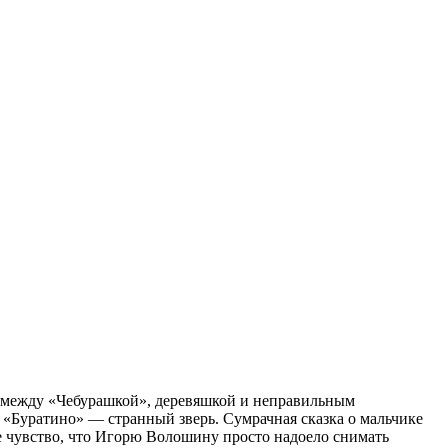
о между «Чебурашкой», деревяшкой и неправильным
т «Буратино» — странный зверь. Сумрачная сказка о мальчике
кое чувство, что Игорю Волошину просто надоело снимать