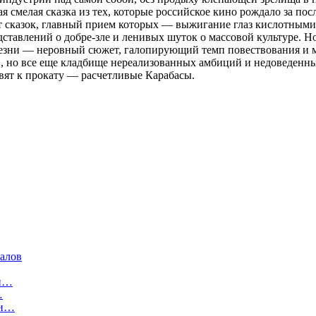
 смелая сказка из тех, которые российское кино рождало за пос
от сказок, главный прием которых — выжигание глаз кислотными
авлений о добре-зле и ленивых шуток о массовой культуре. Но 
лезни — неровный сюжет, галопирующий темп повествования и м
, но все еще кладбище нереализованных амбиций и недоведенных 
вят к прокату — расчетливые Карабасы.
налов
 и…
…
 и…