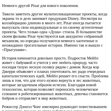
Немного другой Pixar для нового поколения.
Тяжело заметить другие мультипликационные проекты, когда
экраны то и дело занимает продукция Disney. Несмотря на
коллаборацию длиною в много лет, Pixar иногда пытается
выпускать свои индивидуальные и по-своему аутентичные
проекты. Чего только одна «Душа» стоила. В большинстве
своем фильмы Pixar чувствуются как аккуратно собранный
механизм, но изредка получаются немного хаотичные и
неожиданно трогательные истории. Именно так и вышло с
«Прыгунами».
История начинается довольно просто. Подросток Мейбл
живет с бабушкой и учится у нее любить природу, часто
посещая тихую лесную поляну рядом с домом. Когда мэр
Джерри объявляет о планах уничтожить лес ради очередных
капиталистических идей, Мейбл решает его спасти. Проблема
лишь в том, что для этого нужно вернуть в лес животных,
которые загадочным образом исчезли. Благодаря новой
технологии, которая позволяет переносить человеческое
сознание в роботизированных животных, девочка становится
бобром и отправляет в мир животных.
Режиссер Дэниэл Чонг ювелирно руководит повествованием