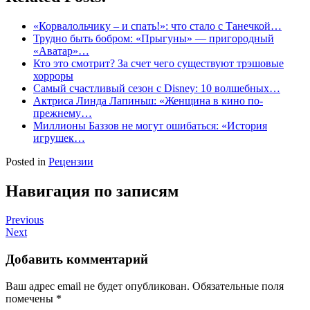
«Корвалольчику – и спать!»: что стало с Танечкой…
Трудно быть бобром: «Прыгуны» — пригородный
«Аватар»…
Кто это смотрит? За счет чего существуют трэшовые
хорроры
Самый счастливый сезон с Disney: 10 волшебных…
Актриса Линда Лапиньш: «Женщина в кино по-
прежнему…
Миллионы Баззов не могут ошибаться: «История
игрушек…
Posted in
Рецензии
Навигация по записям
Previous
Next
Добавить комментарий
Ваш адрес email не будет опубликован.
Обязательные поля
помечены
*