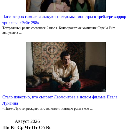
Пассажиров самолета атакуют неведомые монстры в трейлере хоррор-
триллера «Рейс 298»
Театральный релиз состоится 2 июля. Кинопрокатная компания Capella Film
выпустила …
Стало известно, кто сыграет Лермонтова в новом фильме Павла
Лунгина
• Павел Лунгин раскрыл, кто исполнит главную роль в его …
Август 2026
Пн
Вт
Ср
Чт
Пт
Сб
Вс