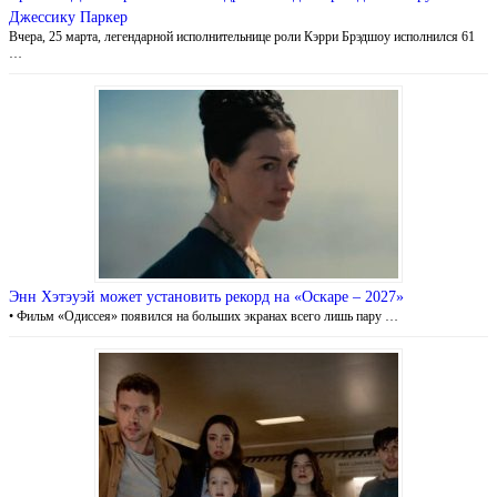
Джессику Паркер
Вчера, 25 марта, легендарной исполнительнице роли Кэрри Брэдшоу исполнился 61
…
Энн Хэтэуэй может установить рекорд на «Оскаре – 2027»
• Фильм «Одиссея» появился на больших экранах всего лишь пару …