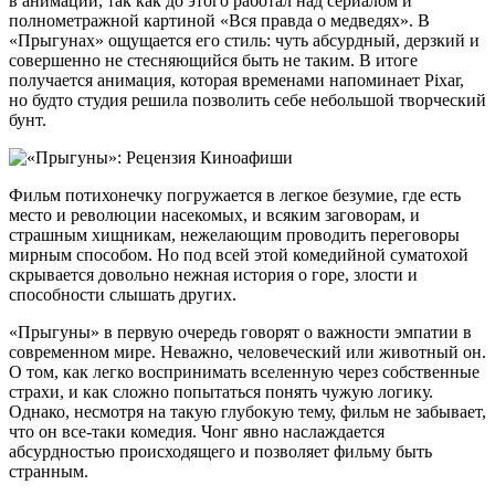
в анимации, так как до этого работал над сериалом и
полнометражной картиной «Вся правда о медведях». В
«Прыгунах» ощущается его стиль: чуть абсурдный, дерзкий и
совершенно не стесняющийся быть не таким. В итоге
получается анимация, которая временами напоминает Pixar,
но будто студия решила позволить себе небольшой творческий
бунт.
Фильм потихонечку погружается в легкое безумие, где есть
место и революции насекомых, и всяким заговорам, и
страшным хищникам, нежелающим проводить переговоры
мирным способом. Но под всей этой комедийной суматохой
скрывается довольно нежная история о горе, злости и
способности слышать других.
«Прыгуны» в первую очередь говорят о важности эмпатии в
современном мире. Неважно, человеческий или животный он.
О том, как легко воспринимать вселенную через собственные
страхи, и как сложно попытаться понять чужую логику.
Однако, несмотря на такую глубокую тему, фильм не забывает,
что он все-таки комедия. Чонг явно наслаждается
абсурдностью происходящего и позволяет фильму быть
странным.