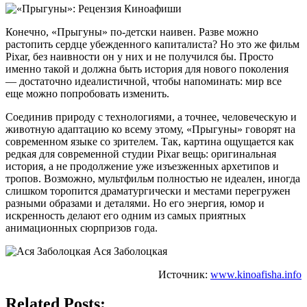
Конечно, «Прыгуны» по-детски наивен. Разве можно
растопить сердце убежденного капиталиста? Но это же фильм
Pixar, без наивности он у них и не получился бы. Просто
именно такой и должна быть история для нового поколения
— достаточно идеалистичной, чтобы напоминать: мир все
еще можно попробовать изменить.
Соединив природу с технологиями, а точнее, человеческую и
животную адаптацию ко всему этому, «Прыгуны» говорят на
современном языке со зрителем. Так, картина ощущается как
редкая для современной студии Pixar вещь: оригинальная
история, а не продолжение уже изъезженных архетипов и
тропов. Возможно, мультфильм полностью не идеален, иногда
слишком торопится драматургически и местами перегружен
разными образами и деталями. Но его энергия, юмор и
искренность делают его одним из самых приятных
анимационных сюрпризов года.
Ася Заболоцкая
Источник:
www.kinoafisha.info
Related Posts: