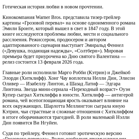
Готическая история любви в новом прочтении.
Кинокомпания Warner Bros. представила тизер-трейлер
картины «Грозовой перевал» на основе одноименного романа
Эмили Бронте, который вышел в свет в 1847 году. В этой
книге исследуются проблемы любви, мести и социального
расслоения. Режиссером, продюсером и автором
адаптированного сценария выступает Эмиральд Феннел
(«Девушка, подающая надежды», «Солтберн»). Мировая
премьера будет приурочена ко Дню святого Валентина —
релиз состоится 13 февраля 2026 года.
Главные роли исполнили Марго Робби (Кэтрин) и Джейкоб
Элорди (Хитклифф). Хонг Чау воплотила Нелли Дин, Элисон
Оливер — Изабеллу Линтон, а Шазад Латиф — Эдгара
Линтона. Звезда мини-сериала «Переходный возраст» Оуэн
Купер сыграл Хитклиффа в юности. Хитклифф — антигерой
романа, чей всепоглощающая ярость оказывает влияние на
всех окружающих. Шарлотта Меллингтон сыграла юную
Кэтрин, чьи страстные и сложные отношения с Хитклиффом
в итоге оборачиваются трагедией. В роли маленькой Нэлли
Дин появится Ви Нгуйен.
Судя по трейлеру, Феннел готовит эротическую версию
«Грозового перевала». Ролик изобилует двусмысленными