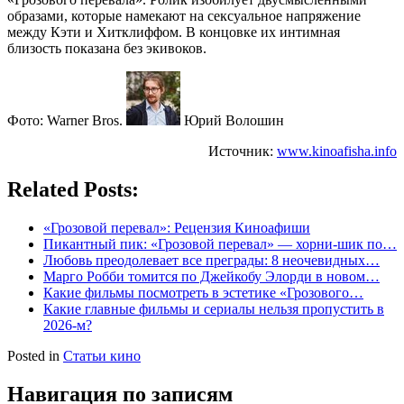
образами, которые намекают на сексуальное напряжение
между Кэти и Хитклиффом. В концовке их интимная
близость показана без экивоков.
Фото: Warner Bros.
Юрий Волошин
Источник:
www.kinoafisha.info
Related Posts:
«Грозовой перевал»: Рецензия Киноафиши
Пикантный пик: «Грозовой перевал» — хорни-шик по…
Любовь преодолевает все преграды: 8 неочевидных…
Марго Робби томится по Джейкобу Элорди в новом…
Какие фильмы посмотреть в эстетике «Грозового…
Какие главные фильмы и сериалы нельзя пропустить в
2026-м?
Posted in
Статьи кино
Навигация по записям