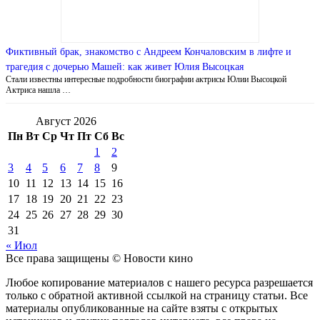
Фиктивный брак, знакомство с Андреем Кончаловским в лифте и
трагедия с дочерью Машей: как живет Юлия Высоцкая
Стали известны интересные подробности биографии актрисы Юлии Высоцкой
Актриса нашла …
Август 2026
Пн
Вт
Ср
Чт
Пт
Сб
Вс
1
2
3
4
5
6
7
8
9
10
11
12
13
14
15
16
17
18
19
20
21
22
23
24
25
26
27
28
29
30
31
« Июл
Все права защищены © Новости кино
Любое копирование материалов с нашего ресурса разрешается
только с обратной активной ссылкой на страницу статьи. Все
материалы опубликованные на сайте взяты с открытых