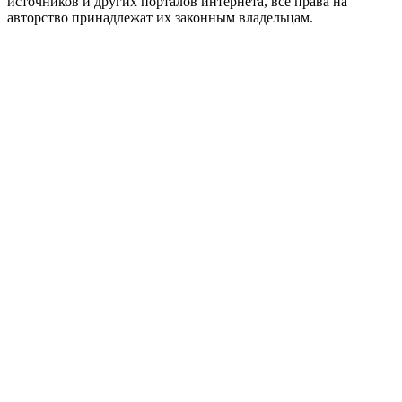
источников и других порталов интернета, все права на
авторство принадлежат их законным владельцам.