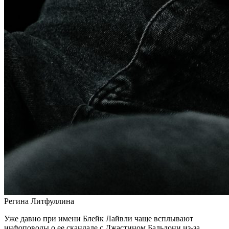
Регина Литфуллина
Уже давно при имени Блейк Лайвли чаще всплывают
инфоповоды о ее скандале с Джастином Бальдони из-за