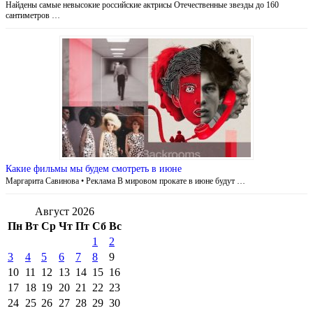
Найдены самые невысокие российские актрисы Отечественные звезды до 160
сантиметров …
Какие фильмы мы будем смотреть в июне
Маргарита Савинова • Реклама В мировом прокате в июне будут …
Август 2026
Пн
Вт
Ср
Чт
Пт
Сб
Вс
1
2
3
4
5
6
7
8
9
10
11
12
13
14
15
16
17
18
19
20
21
22
23
24
25
26
27
28
29
30