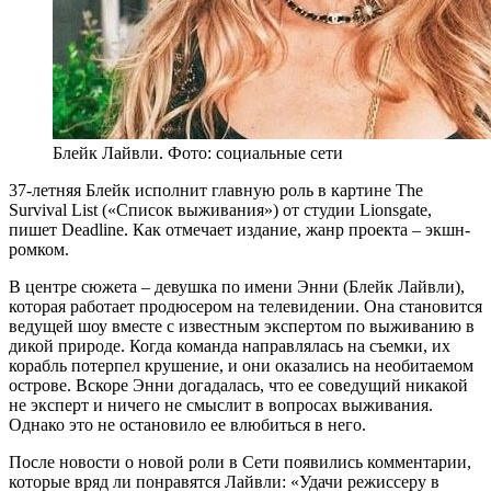
Блейк Лайвли. Фото: cоциальные сети
37-летняя Блейк исполнит главную роль в картине The
Survival List («Список выживания») от студии Lionsgate,
пишет Deadline. Как отмечает издание, жанр проекта – экшн-
ромком.
В центре сюжета – девушка по имени Энни (Блейк Лайвли),
которая работает продюсером на телевидении. Она становится
ведущей шоу вместе с известным экспертом по выживанию в
дикой природе. Когда команда направлялась на съемки, их
корабль потерпел крушение, и они оказались на необитаемом
острове. Вскоре Энни догадалась, что ее соведущий никакой
не эксперт и ничего не смыслит в вопросах выживания.
Однако это не остановило ее влюбиться в него.
После новости о новой роли в Сети появились комментарии,
которые вряд ли понравятся Лайвли: «Удачи режиссеру в