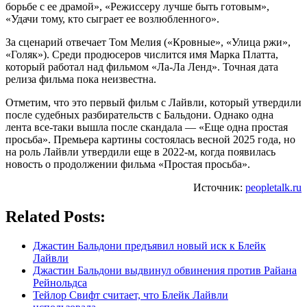
борьбе с ее драмой», «Режиссеру лучше быть готовым»,
«Удачи тому, кто сыграет ее возлюбленного».
За сценарий отвечает Том Мелия («Кровные», «Улица ржи»,
«Голяк»). Среди продюсеров числится имя Марка Платта,
который работал над фильмом «Ла-Ла Ленд». Точная дата
релиза фильма пока неизвестна.
Отметим, что это первый фильм с Лайвли, который утвердили
после судебных разбирательств с Бальдони. Однако одна
лента все-таки вышла после скандала — «Еще одна простая
просьба». Премьера картины состоялась весной 2025 года, но
на роль Лайвли утвердили еще в 2022-м, когда появилась
новость о продолжении фильма «Простая просьба».
Источник:
peopletalk.ru
Related Posts:
Джастин Бальдони предъявил новый иск к Блейк
Лайвли
Джастин Бальдони выдвинул обвинения против Райана
Рейнольдса
Тейлор Свифт считает, что Блейк Лайвли