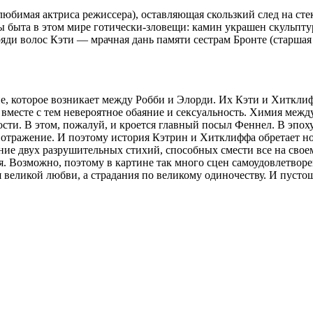
бимая актриса режиссера), оставляющая скользкий след на стек
ты быта в этом мире готически-зловещи: камин украшен скульпт
яди волос Кэти — мрачная дань памяти сестрам Бронте (старшая
, которое возникает между Робби и Элорди. Их Кэти и Хитклиф
вместе с тем невероятное обаяние и сексуальность. Химия между
и. В этом, пожалуй, и кроется главный посыл Феннел. В эпоху 
е отражение. И поэтому история Кэтрин и Хитклиффа обретает но
ияние двух разрушительных стихий, способных смести все на св
ся. Возможно, поэтому в картине так много сцен самоудовлетво
 великой любви, а страдания по великому одиночеству. И пусто