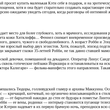
 просит купить маленькая Кэти себе в подарок, и на эротическ
лощения, хотя и она будет старательно создавать нарастающее 
сию ожидаемо увидеть сегодня, когда разговоры об интимной жи
ает место для более глубокого, хоть и мрачного, исследования
и цвета кожи Хитклиффа… Феннел снимает вневременное произвед
ого, дикого, чужого и свободолюбивого. А возраст Робби и Эло
уже взрослый выбор двух эгоистов. Хотя, пожалуй, эпизод подгл
и закрывает глазки 35-летней Робби, не так давно ставшей мамо
ской девочки, помешанной на декадансе. Оператор Линус Сандгр
ь сквозь готические пейзажи Йоркшира и останавливаться на ис
тора Калигари» — фильма-манифеста этого направления. Такая с
мешались Тюдоры, голливудский гламур и архивы Маккуина. Ос
кс — кричащий, китчевый, но органично вписывающийся в стилис
у — от бархатной накидки до стен ее будуара в поместье Линтон
бби — ее вены, родинки — интерьер становится пугающе телесн
е Кэтрин надевает в их первую брачную ночь, преподнося всю се