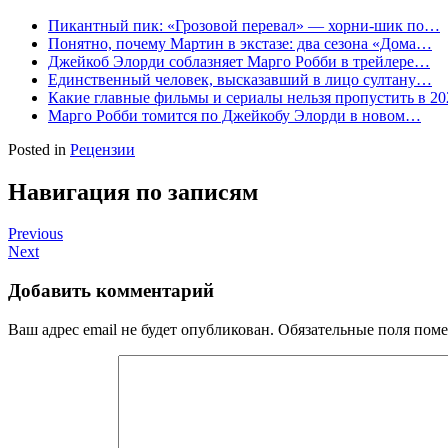
Пикантный пик: «Грозовой перевал» — хорни-шик по…
Понятно, почему Мартин в экстазе: два сезона «Дома…
Джейкоб Элорди соблазняет Марго Робби в трейлере…
Единственный человек, высказавший в лицо султану…
Какие главные фильмы и сериалы нельзя пропустить в 20
Марго Робби томится по Джейкобу Элорди в новом…
Posted in
Рецензии
Навигация по записям
Previous
Next
Добавить комментарий
Ваш адрес email не будет опубликован.
Обязательные поля пом