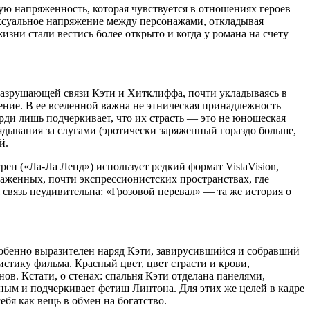
ую напряженность, которая чувствуется в отношениях героев
сексуальное напряжение между персонажами, откладывая
зни стали вестись более открыто и когда у романа на счету
 разрушающей связи Кэти и Хитклиффа, почти укладываясь в
ение. В ее вселенной важна не этническая принадлежность
рди лишь подчеркивает, что их страсть — это не юношеская
ядывания за слугами (эротически заряженный гораздо больше,
й.
ен («Ла-Ла Ленд») использует редкий формат VistaVision,
каженных, почти экспрессионистских пространствах, где
вязь неудивительна: «Грозовой перевал» — та же история о
обенно выразителен наряд Кэти, завирусившийся и собравший
тику фильма. Красный цвет, цвет страсти и крови,
ов. Кстати, о стенах: спальня Кэти отделана панелями,
ым и подчеркивает фетиш Линтона. Для этих же целей в кадре
бя как вещь в обмен на богатство.