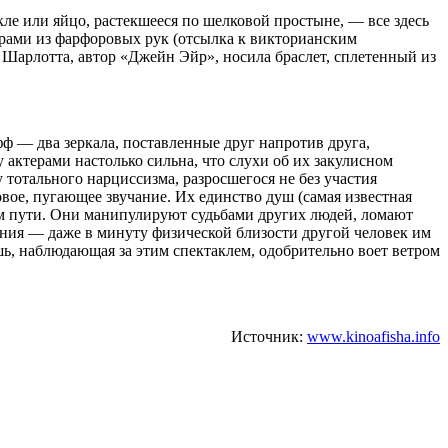
ле или яйцо, растекшееся по шелковой простыне, — все здесь
урами из фарфоровых рук (отсылка к викторианским
 Шарлотта, автор «Джейн Эйр», носила браслет, сплетенный из
ф — два зеркала, поставленные друг напротив друга,
 актерами настолько сильна, что слухи об их закулисном
тотального нарциссизма, разросшегося не без участия
вое, пугающее звучание. Их единство душ (самая известная
оем пути. Они манипулируют судьбами других людей, ломают
рения — даже в минуту физической близости другой человек им
шь, наблюдающая за этим спектаклем, одобрительно воет ветром
Источник:
www.kinoafisha.info