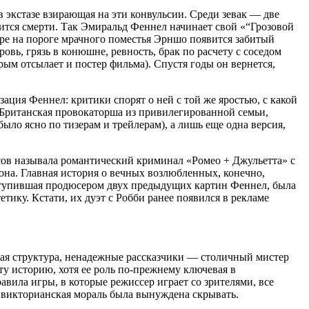
 экстазе взирающая на эти конвульсии. Среди зевак — две
шится смерти. Так Эмиральд Феннел начинает свой «“Грозовой
оре на пороге мрачного поместья Эрншо появится забитый
вь, грязь в конюшне, ревность, брак по расчету с соседом
ым отсылает и постер фильма). Спустя годы он вернется,
ация Феннел: критики спорят о ней с той же яростью, с какой
 Британская провокаторша из привилегированной семьи,
ло ясно по тизерам и трейлерам), а лишь еще одна версия,
енсов называла романтический криминал «Ромео + Джульетта» с
на. Главная история о вечных возлюбленных, конечно,
ыступившая продюсером двух предыдущих картин Феннел, была
тику. Кстати, их дуэт с Робби ранее появился в рекламе
ная структура, ненадежные рассказчики — столичный мистер
ту историю, хотя ее роль по-прежнему ключевая в
вила игры, в которые режиссер играет со зрителями, все
 викторианская мораль была вынуждена скрывать.