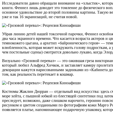
Исследователи давно обращали внимание на «хлыстик», который
книги. Феннел лишь доводит это томление до физического воп
основное удовольствие до второй половины картины. Такую вер
уже и так 16 экранизаций, не считая новой.
Убрав линию детей нашей токсичной парочки, Феннел освобожд
два часа экранного времени. Что касается возраста актеров 
темнокожего цыгана, а архетип «байронического героя» — темн
влюбленность, которая может вскружить голову подросткам, а 
чем постельные сцены) смотрится довольно лукаво, когда Элорд
Визуально «Грозовой перевал» — это ожившая греза викториан
который любил Альфред Хичкок, и заставляет камеру пролетат
декорации кажутся нарисованными задниками из «Кабинета док
том, как реальность перетекает в кошмар.
Костюмы Жаклин Дюрран — отдельный вид искусства: здесь с
море хейта, с пышной юбкой из блестящей синтетики под лате
преследует, возможно, даже слишком нарочито, героиню повсюд
рисунком и цветом созданными по фотографиям кожи Марго Ро
появляется платье, напоминающее подарочную упаковку, которо