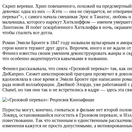
Скрип веревки. Хрип повешенного, похожий на предсмертный вз
девочки: одна из них — Кэти — она не смущается, не отворачи
перевал”», с самого начала смешивая Эрос и Танатос, любовь 
мальчишка, которого нарекут Хитклиффом — именем умершего бр
Линтоном. И побег оскорбленного Хитклиффа в ночь, окрашенн
чтобы спалить все дотла.
Роман Эмили Бронте в 1847 году называли вульгарным и амораль
герои книги терзают друг друга. Впрочем, иного и не ждали
Феннел известна своим умением деконструировать жанры и скре
что особенно акцентируется кавычками в названии.
Феннел рассказывала, что сняла «Грозовой перевал» так, как о
ДиКаприо. Сюжет шекспировской трагедии прозвучит в доволь
вдохновляла в свое время и Эмили Бронте при написании ром
рада новой коллаборации. Джейкоб Элорди, уже работавший с р
Chanel, но там они так и не встретились в кадре — здесь эта св
Пуристы могут, конечно, гневаться: в фильме нет второй пол
Локвуд, остановившийся погостить в Грозовом перевале, и Нэлл
повествовании. Так что истинным и единственным рассказчиком
изменения кажутся не просто допустимыми, а мотивированным