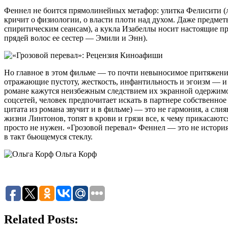
Феннел не боится прямолинейных метафор: улитка Фелисити (лю
кричит о физиологии, о власти плоти над духом. Даже предме
спиритическим сеансам), а кукла Изабеллы носит настоящие пр
прядей волос ее сестер — Эмили и Энн).
Но главное в этом фильме — то почти невыносимое притяжение
отражающие пустоту, жесткость, инфантильность и эгоизм — и 
романе кажутся неизбежным следствием их экранной одержимост
соцсетей, человек предпочитает искать в партнере собственно
цитата из романа звучит и в фильме) — это не гармония, а сл
жизни Линтонов, топят в крови и грязи все, к чему прикасают
просто не нужен. «Грозовой перевал» Феннел — это не история
в такт бьющемуся стеклу.
Ольга Корф
Related Posts: