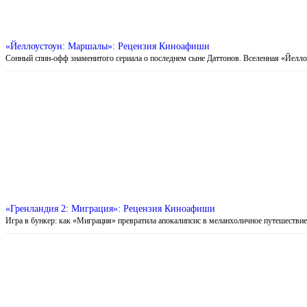
«Йеллоустоун: Маршалы»: Рецензия Киноафиши
Сонный спин-офф знаменитого сериала о последнем сыне Даттонов. Вселенная «Йелл
«Гренландия 2: Миграция»: Рецензия Киноафиши
Игра в бункер: как «Миграция» превратила апокалипсис в меланхоличное путешестви