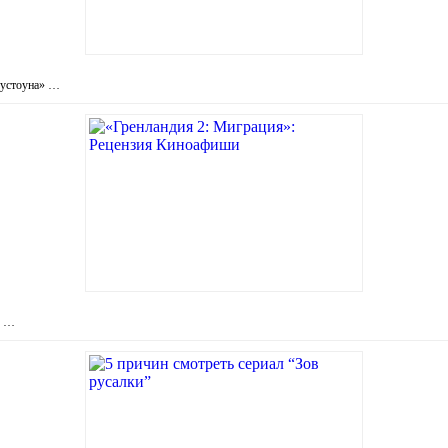
оустоуна» …
е …