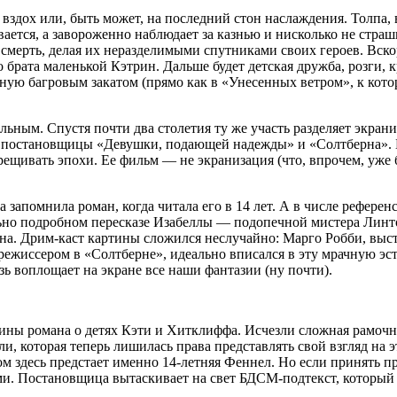
дох или, быть может, на последний стон наслаждения. Толпа, в
вается, а завороженно наблюдает за казнью и нисколько не стра
и смерть, делая их неразделимыми спутниками своих героев. Вск
ата маленькой Кэтрин. Дальше будет детская дружба, розги, кро
ую багровым закатом (прямо как в «Унесенных ветром», к котор
ным. Спустя почти два столетия ту же участь разделяет экраниз
 от постановщицы «Девушки, подающей надежды» и «Солтберна».
щивать эпохи. Ее фильм — не экранизация (что, впрочем, уже бы
на запомнила роман, когда читала его в 14 лет. А в числе рефер
но подробном пересказе Изабеллы — подопечной мистера Линто
ана. Дрим-каст картины сложился неслучайно: Марго Робби, в
ежиссером в «Солтберне», идеально вписался в эту мрачную эсте
язь воплощает на экране все наши фантазии (ну почти).
овины романа о детях Кэти и Хитклиффа. Исчезли сложная рамоч
и, которая теперь лишилась права представлять свой взгляд на э
 здесь предстает именно 14-летняя Феннел. Но если принять пра
и. Постановщица вытаскивает на свет БДСМ-подтекст, который