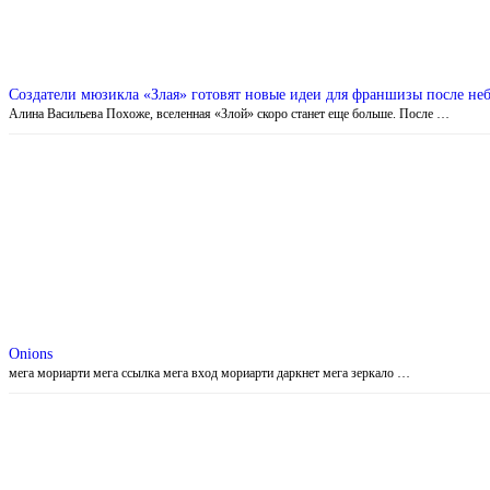
Создатели мюзикла «Злая» готовят новые идеи для франшизы после не
Алина Васильева Похоже, вселенная «Злой» скоро станет еще больше. После …
Onions
мега мориарти мега ссылка мега вход мориарти даркнет мега зеркало …