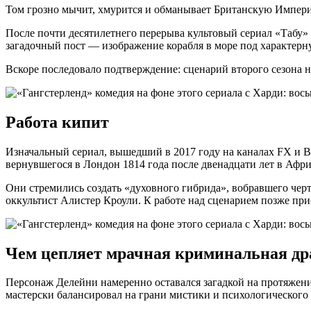
Том грозно мычит, хмурится и обманывает Британскую Импер
После почти десятилетнего перерыва культовый сериал «Табу» 
загадочный пост — изображение корабля в море под характерн
Вскоре последовало подтверждение: сценарий второго сезона н
Работа кипит
Изначальный сериал, вышедший в 2017 году на каналах FX и B
вернувшегося в Лондон 1814 года после двенадцати лет в Афри
Они стремились создать «духовного гибрида», вобравшего чер
оккультист Алистер Кроули. К работе над сценарием позже п
Чем цепляет мрачная криминальная др
Персонаж Делейни намеренно оставался загадкой на протяжени
мастерски балансировал на грани мистики и психологического 