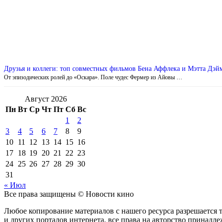
Друзья и коллеги: топ совместных фильмов Бена Аффлека и Мэтта Дэй
От эпизодических ролей до «Оскара». Поле чудес Фермер из Айовы …
Август 2026
Пн
Вт
Ср
Чт
Пт
Сб
Вс
1
2
3
4
5
6
7
8
9
10
11
12
13
14
15
16
17
18
19
20
21
22
23
24
25
26
27
28
29
30
31
« Июл
Все права защищены © Новости кино
Любое копирование материалов с нашего ресурса разрешается т
и других порталов интернета, все права на авторство принадл