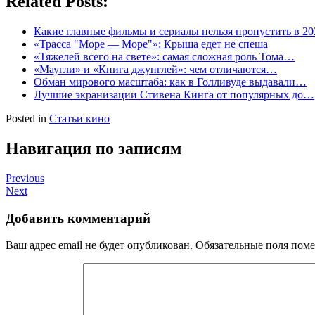
Related Posts:
Какие главные фильмы и сериалы нельзя пропустить в 20
«Трасса "Море — Море"»: Крыша едет не спеша
«Тяжелей всего на свете»: самая сложная роль Тома…
«Маугли» и «Книга джунглей»: чем отличаются…
Обман мирового масштаба: как в Голливуде выдавали…
Лучшие экранизации Стивена Кинга от популярных до…
Posted in
Статьи кино
Навигация по записям
Previous
Next
Добавить комментарий
Ваш адрес email не будет опубликован.
Обязательные поля пом