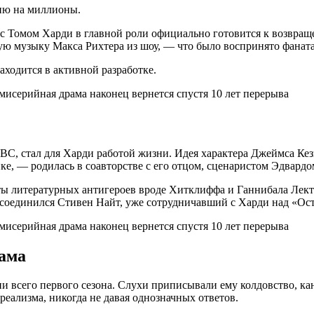
ию на миллионы.
с Томом Харди в главной роли официально готовится к возвраще
ую музыку Макса Рихтера из шоу, — что было воспринято фанат
аходится в активной разработке.
BC, стал для Харди работой жизни. Идея характера Джеймса Ке
ке, — родилась в соавторстве с его отцом, сценаристом Эдвард
ты литературных антигероев вроде Хитклиффа и Ганнибала Лекте
рисоединился Стивен Найт, уже сотрудничавший с Харди над «О
ама
и всего первого сезона. Слухи приписывали ему колдовство, ка
реализма, никогда не давая однозначных ответов.