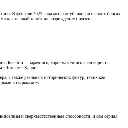
нию. В феврале 2025 года актёр опубликовал в своих блогах
ами как первый намёк на возрождение проекта.
зии Делейни — мрачного, харизматичного авантюриста,
ом «Чипсом» Харди.
ра, а также реальных исторических фигур, таких как
стрыми козырьками».
ннибализм и сверхъестественные способности, и сам сериал