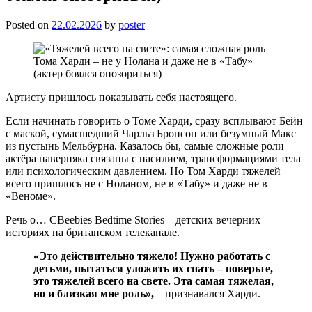
Posted on
22.02.2026
by
poster
Артисту пришлось показывать себя настоящего.
Если начинать говорить о Томе Харди, сразу всплывают Бейн
с маской, сумасшедший Чарльз Бронсон или безумный Макс
из пустынь Мельбурна. Казалось бы, самые сложные роли
актёра наверняка связаны с насилием, трансформациями тела
или психологическим давлением. Но Том Харди тяжелей
всего пришлось не с Ноланом, не в «Табу» и даже не в
«Веноме».
Речь о… CBeebies Bedtime Stories – детских вечерних
историях на британском телеканале.
«Это действительно тяжело! Нужно работать с
детьми, пытаться уложить их спать – поверьте,
это тяжелей всего на свете. Эта самая тяжелая,
но и близкая мне роль»,
– признавался Харди.