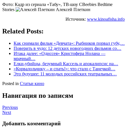
Фото: Кадр из сериала «Табу», ТВ-шоу CBeebies Bedtime
Stories
Алексей Плеткин
Источник:
www.kinoafisha.info
Related Posts:
Как снимали фильм «Девчата»: Рыбников порвал губу,…
Поверить в чудо: 12 детских новогодних фильмов со…
Итака далее: «Одиссея» Кристофера Нолана —
мрачный…
Елки-убийцы, безумный Кассель и апокалипсис на…
«Корвалольчику – и спать!»: что стало с Танечкой…
Это будущее: 11 молодых российских театральных…
Posted in
Статьи кино
Навигация по записям
Previous
Next
Добавить комментарий