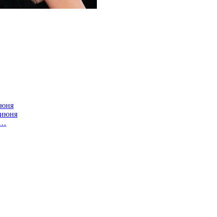
июня
 июня
и…