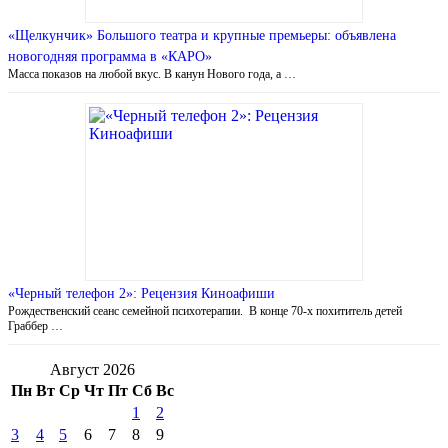
«Щелкунчик» Большого театра и крупные премьеры: объявлена
новогодняя программа в «КАРО»
Масса показов на любой вкус. В канун Нового года, а …
«Черный телефон 2»: Рецензия Киноафиши
Рождественский сеанс семейной психотерапии. В конце 70-х похититель детей
Граббер …
Август 2026
Пн
Вт
Ср
Чт
Пт
Сб
Вс
1
2
3
4
5
6
7
8
9