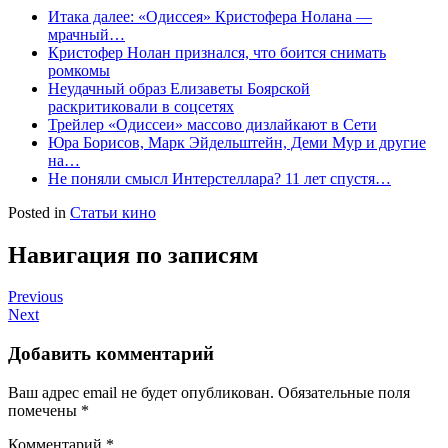
Итака далее: «Одиссея» Кристофера Нолана —
мрачный…
Кристофер Нолан признался, что боится снимать
ромкомы
Неудачный образ Елизаветы Боярской
раскритиковали в соцсетях
Трейлер «Одиссеи» массово дизлайкают в Сети
Юра Борисов, Марк Эйдельштейн, Деми Мур и другие
на…
Не поняли смысл Интерстеллара? 11 лет спустя…
Posted in
Статьи кино
Навигация по записям
Previous
Next
Добавить комментарий
Ваш адрес email не будет опубликован.
Обязательные поля
помечены
*
Комментарий
*