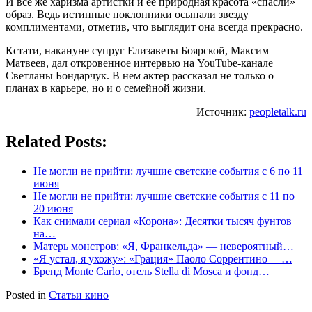
И все же харизма артистки и ее природная красота «спасли»
образ. Ведь истинные поклонники осыпали звезду
комплиментами, отметив, что выглядит она всегда прекрасно.
Кстати, накануне супруг Елизаветы Боярской, Максим
Матвеев, дал откровенное интервью на YouTube-канале
Светланы Бондарчук. В нем актер рассказал не только о
планах в карьере, но и о семейной жизни.
Источник:
peopletalk.ru
Related Posts:
Не могли не прийти: лучшие светские события с 6 по 11
июня
Не могли не прийти: лучшие светские события с 11 по
20 июня
Как снимали сериал «Корона»: Десятки тысяч фунтов
на…
Матерь монстров: «Я, Франкельда» — невероятный…
«Я устал, я ухожу»: «Грация» Паоло Соррентино —…
Бренд Monte Carlo, отель Stella di Mosca и фонд…
Posted in
Статьи кино