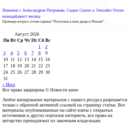
Новинки с Александром Петровым, Сидни Суини и Элизабет Олсен:
кинодайджест месяца
Премьера второго сезона сериала “Постучись в мою дверь в Москве” …
Август 2026
Пн
Вт
Ср
Чт
Пт
Сб
Вс
1
2
3
4
5
6
7
8
9
10
11
12
13
14
15
16
17
18
19
20
21
22
23
24
25
26
27
28
29
30
31
« Июл
Все права защищены © Новости кино
Любое копирование материалов с нашего ресурса разрешается
только с обратной активной ссылкой на страницу статьи. Все
материалы опубликованные на сайте взяты с открытых
источников и других порталов интернета, все права на
авторство принадлежат их законным владельцам.