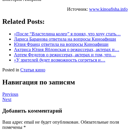
Источник:
www.kinoafisha.info
Related Posts:
«После “Властелина колец” я понял, что хочу стать…
Лариса Баранова ответила на вопросы Киноафиши
Юлия Франц ответила на вопросы Киноафиши
Актриса Юлия Яблонская о режиссерах, актерах и…
Артем Федотов о режиссерах, актерах и том, что…
«У зрителей будет возможность согреться и…
Posted in
Статьи кино
Навигация по записям
Previous
Next
Добавить комментарий
Ваш адрес email не будет опубликован.
Обязательные поля
помечены
*