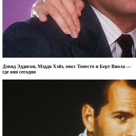
Дэвид Эддисон, Мэдди Хэйз, мисс Топесто и Берт Виола —
где они сегодня