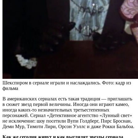
Шекспиром в сериале играли и наслаждались. Фото: кадр из
фильма
В американских сериалах есть такая традиция — приглашать
в сюжет звезд первой величины. Иногда они играют камео,
иногда каких-то незначительных третьестепенных
персонажей. Сериал «Детективное агентство «Лунный свет»
не исключение: шоу посетили Вупи Голдберг, Пирс Броснан,
Деми Мур, Тимоти Лири, Орсон Уэллс и даже Рокки Бальбоа.
Как же сегодня живут и как выглядят звезды сериала