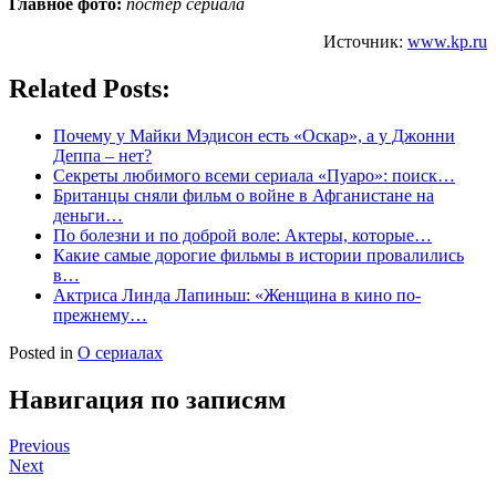
Главное фото:
постер сериала
Источник:
www.kp.ru
Related Posts:
Почему у Майки Мэдисон есть «Оскар», а у Джонни
Деппа – нет?
Секреты любимого всеми сериала «Пуаро»: поиск…
Британцы сняли фильм о войне в Афганистане на
деньги…
По болезни и по доброй воле: Актеры, которые…
Какие самые дорогие фильмы в истории провалились
в…
Актриса Линда Лапиньш: «Женщина в кино по-
прежнему…
Posted in
О сериалах
Навигация по записям
Previous
Next