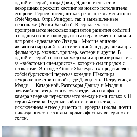
одной из серий, когда Дэвид Эдисон исчезает, в
декорациях проходит кастинг на нового исполнителя
его роли. Героев посещают как реальные знаменитости
(Рэй Чарльз, Опра Уинфри), так и вымышленные
персонажи (Рокки Бальбоа). В сериале часто
проигрывается несколько вариантов развития событий,
а в одном из эпизодов другого актера временно наняли
для роли «идеального Дэвида». Многие эпизоды
являются пародией или стилизацией под другие жанры:
фильм нуар, мюзикл, триллер, вестерн и другие. В
одной из серий герои вынуждены импровизировать из-
за «забастовки сценаристов», которые сидят рядом с
плакатами. Эпизод «Atomic Shakespeare» представляет
собой бурлескный пересказ комедии Шекспира
«Укрощение строптивой», где Дэвид стал Петруччио, а
Мэдди — Катариной. Разговоры Дэвида и Мэдди в
автомобиле всегда снимаются отдельно и анфас, и
камера впервые переключается между ними только в 11
серии 4 сезона. Рядовые работники агентства, за
исключением Агнес ДиПесто и Герберта Виолы, почти
никогда ничем не заняты, кроме офисных вечеринок и
склок.