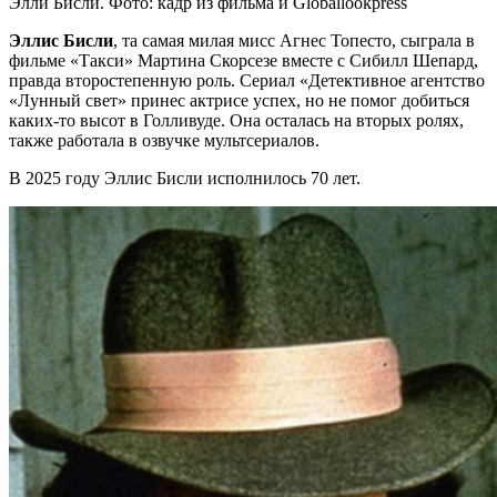
Элли Бисли. Фото: кадр из фильма и Globallookpress
Эллис Бисли
, та самая милая мисс Агнес Топесто, сыграла в
фильме «Такси» Мартина Скорсезе вместе с Сибилл Шепард,
правда второстепенную роль. Сериал «Детективное агентство
«Лунный свет» принес актрисе успех, но не помог добиться
каких-то высот в Голливуде. Она осталась на вторых ролях,
также работала в озвучке мультсериалов.
В 2025 году Эллис Бисли исполнилось 70 лет.