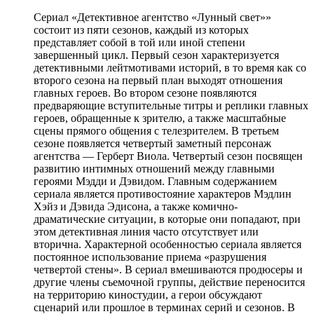
Сериал «Детективное агентство «Лунный свет»»
состоит из пяти сезонов, каждый из которых
представляет собой в той или иной степени
завершенный цикл. Первый сезон характеризуется
детективными лейтмотивами историй, в то время как со
второго сезона на первый план выходят отношения
главных героев. Во втором сезоне появляются
предваряющие вступительные титры и реплики главных
героев, обращенные к зрителю, а также масштабные
сцены прямого общения с телезрителем. В третьем
сезоне появляется четвертый заметный персонаж
агентства — Герберт Виола. Четвертый сезон посвящен
развитию интимных отношений между главными
героями Мэдди и Дэвидом. Главным содержанием
сериала является противостояние характеров Мэдлин
Хэйз и Дэвида Эдисона, а также комично-
драматические ситуации, в которые они попадают, при
этом детективная линия часто отсутствует или
вторична. Характерной особенностью сериала является
постоянное использование приема «разрушения
четвертой стены». В сериал вмешиваются продюсеры и
другие члены съемочной группы, действие переносится
на территорию киностудии, а герои обсуждают
сценарий или прошлое в терминах серий и сезонов. В