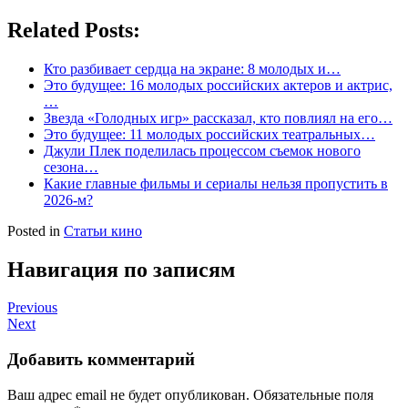
Related Posts:
Кто разбивает сердца на экране: 8 молодых и…
Это будущее: 16 молодых российских актеров и актрис,
…
Звезда «Голодных игр» рассказал, кто повлиял на его…
Это будущее: 11 молодых российских театральных…
Джули Плек поделилась процессом съемок нового
сезона…
Какие главные фильмы и сериалы нельзя пропустить в
2026-м?
Posted in
Статьи кино
Навигация по записям
Previous
Next
Добавить комментарий
Ваш адрес email не будет опубликован.
Обязательные поля