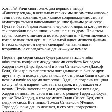
Хотя Гай Ричи снял только два первых эпизода
«Гангстерленда», в остальных сериях мы не заметим «швов»:
темп повествования, музыкальное сопровождение, стиль и
атмосфера съемки напоминают ранние фильмы режиссера.
Пусть и без той дозы экшена и черного юмора, за которые его
так полюбили поклонники криминальных драм. При этом
сериал совсем отличается по настроению от «Джентльменов»,
которые являются чуть ли не калькой одноименного фильма.
В этом конкретном случае сценарий нельзя назвать
вторичным, а оправдать ожидания — уже немало.
Первые три серии сюжет будет раскачиваться, чтобы
обозначить конфликт между главами семейств Конрадом
Харриганом (Пирс Броснан) и Ричи Стивенсоном (Джефф
Белл). Они давно с аппетитом поглядывают на бизнес друг
друга, а тут и повод представился: их отпрыски были в одном
ночном клубе во время потасовки. Эдди, не поделив танцпол
со случайным парнем, слетает с катушек и протыкает его
ножом. Чтобы замести следы и договориться с кем надо,
Харриган посылает своего штатного решалу Гарри Да Соуза
(он же Том Харди), а тем временем Эдди (Энсон Бун) спит
сладким сном. Вот только Томми Стивенсон (Феликс
Эдвардс) неожиданно исчезает, и его отец подозревает
Харриганов.