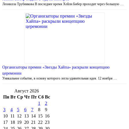
Леонилла Трубникова В последнее время Хейли Бибер проходит через большую …
Организаторы премии «Звезды Хайпа» раскрыли концепцию
церемонии
Уникальное событие, в основу которого легла удивительная идея. 12 ноября …
Август 2026
Пн
Вт
Ср
Чт
Пт
Сб
Вс
1
2
3
4
5
6
7
8
9
10
11
12
13
14
15
16
17
18
19
20
21
22
23
24
25
26
27
28
29
30