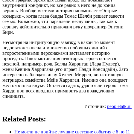
внутренний конфликт, но все равно в него не до конца
веришь. Вообще местами история напоминает «Острые
козырьки», когда глава банды Томас Шелби решает завести
семью. Возможно, эти параллели неслучайны, так как к
сериалу действительно приложил руку шоураннер Энтони
Бирн.
Несмотря на интригующую завязку, в какой-то момент
недостаток экшена и множество побочных линий с
второстепенными персонажами заставляет историю
проседать. Плюс мотивация некоторых героев остается
неясной, например, роль Беллы Харриган (Лара Пулвер),
жены Кевина Харригана (его играет Пэдди Консидайн). Зато
интересно наблюдать игру Хеллен Миррен, воплотившую
матриарха семейства Мейв Харриган. Именно она поощряет
жестокость во внуке. Остается гадать, удастся ли герою Тома
Харди при всех вводных примирить два враждующих
синдиката.
Источник:
peopletalk.ru
Related Posts:
Не могли не прийти: лучшие светские события с 6 по 11