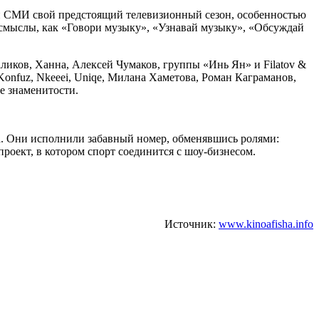
 и СМИ свой предстоящий телевизионный сезон, особенностью
е смыслы, как «Говори музыку», «Узнавай музыку», «Обсуждай
иков, Ханна, Алексей Чумаков, группы «Инь Ян» и Filatov &
Konfuz, Nkeeei, Uniqe, Милана Хаметова, Роман Каграманов,
е знаменитости.
а. Они исполнили забавный номер, обменявшись ролями:
роект, в котором спорт соединится с шоу-бизнесом.
Источник:
www.kinoafisha.info