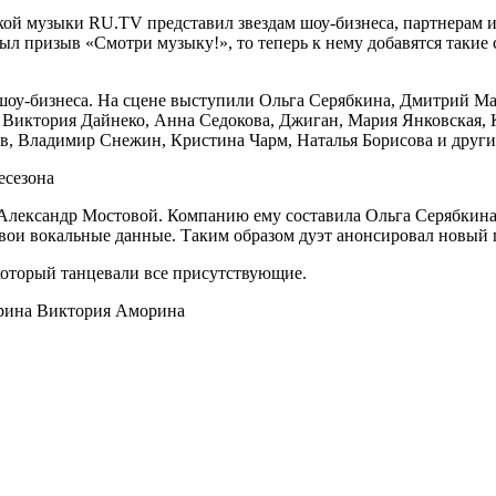
ской музыки RU.TV представил звездам шоу-бизнеса, партнерам
был призыв «Смотри музыку!», то теперь к нему добавятся таки
оу-бизнеса. На сцене выступили Ольга Серябкина, Дмитрий Мал
р, Виктория Дайнеко, Анна Седокова, Джиган, Мария Янковская, 
в, Владимир Снежин, Кристина Чарм, Наталья Борисова и други
т Александр Мостовой. Компанию ему составила Ольга Серябкин
вои вокальные данные. Таким образом дуэт анонсировал новый п
оторый танцевали все присутствующие.
Виктория Аморина