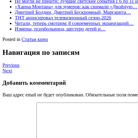
Не могли не прийти: лучшие светские события с 6 по 11 
«Ханна Монтана» для зумеров: как снимали «Двойную…
Дмитрий Болдин, Дмитрий Бескромный, Маргарита…
ТНТ анонсировал телевизионный сезон-2026
Читали, теперь смотрим: 8 современных экранизаций…
Измены, психбольница, шестеро детей и…
Posted in
Статьи кино
Навигация по записям
Previous
Next
Добавить комментарий
Ваш адрес email не будет опубликован.
Обязательные поля пом