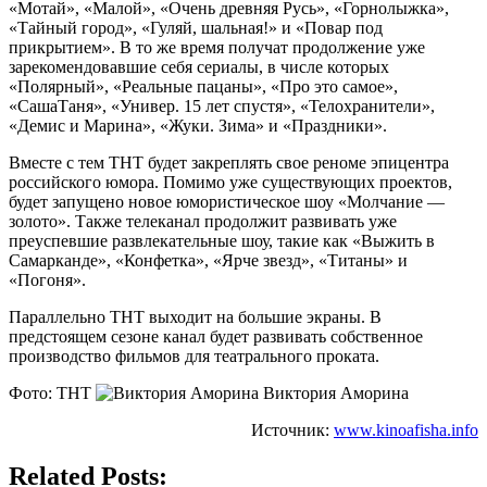
«Мотай», «Малой», «Очень древняя Русь», «Горнолыжка»,
«Тайный город», «Гуляй, шальная!» и «Повар под
прикрытием». В то же время получат продолжение уже
зарекомендовавшие себя сериалы, в числе которых
«Полярный», «Реальные пацаны», «Про это самое»,
«СашаТаня», «Универ. 15 лет спустя», «Телохранители»,
«Демис и Марина», «Жуки. Зима» и «Праздники».
Вместе с тем ТНТ будет закреплять свое реноме эпицентра
российского юмора. Помимо уже существующих проектов,
будет запущено новое юмористическое шоу «Молчание —
золото». Также телеканал продолжит развивать уже
преуспевшие развлекательные шоу, такие как «Выжить в
Самарканде», «Конфетка», «Ярче звезд», «Титаны» и
«Погоня».
Параллельно ТНТ выходит на большие экраны. В
предстоящем сезоне канал будет развивать собственное
производство фильмов для театрального проката.
Фото: ТНТ
Виктория Аморина
Источник:
www.kinoafisha.info
Related Posts: