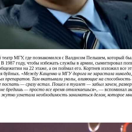
 театр МГУ, где познакомился с Валдисом Пельшем, который был
 В 1987 году, чтобы избежать службы в армии, сымитировал по
общежитии на 22 этаже, а он поймал его. Кортнев изложил все э
я буйных. «
Между Кащенко и МГУ дорога не зарастала никогда,
ых препаратов. Там вкатывали уколы, влияющие на способност
г поспать — сразу встал. Пошел в туалет — забыл зачем, развер
 не бредишь — просто все время отвлекаешься
», — вспоминал ак
 жутко угнетала необходимость заниматься делом, которое мне