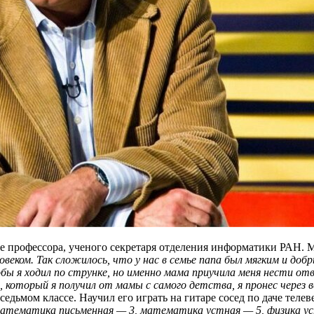
мье профессора, ученого секретаря отделения информатики РАН.
овеком. Так сложилось, что у нас в семье папа был мягким и доб
обы я ходил по струнке, но именно мама приучила меня нести о
 который я получил от мамы с самого детства, я пронес через 
едьмом классе. Научил его играть на гитаре сосед по даче тел
атематика письменная — 3, математика устная — 5, физика устн