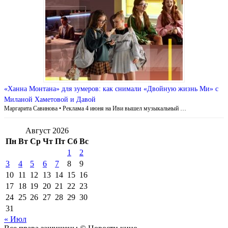
«Ханна Монтана» для зумеров: как снимали «Двойную жизнь Ми» с
Миланой Хаметовой и Давой
Маргарита Савинова • Реклама 4 июня на Иви вышел музыкальный …
Август 2026
Пн
Вт
Ср
Чт
Пт
Сб
Вс
1
2
3
4
5
6
7
8
9
10
11
12
13
14
15
16
17
18
19
20
21
22
23
24
25
26
27
28
29
30
31
« Июл