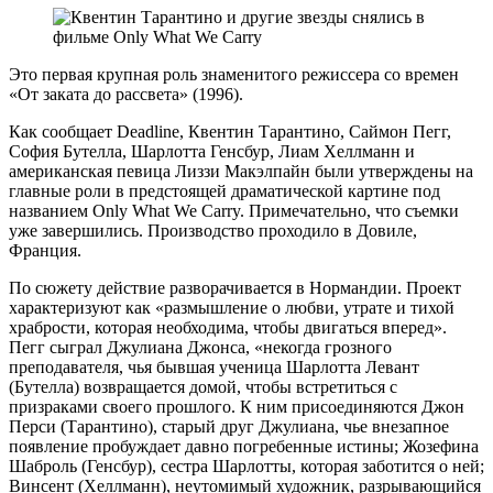
Это первая крупная роль знаменитого режиссера со времен
«От заката до рассвета» (1996).
Как сообщает Deadline, Квентин Тарантино, Саймон Пегг,
София Бутелла, Шарлотта Генсбур, Лиам Хеллманн и
американская певица Лиззи Макэлпайн были утверждены на
главные роли в предстоящей драматической картине под
названием Only What We Carry. Примечательно, что съемки
уже завершились. Производство проходило в Довиле,
Франция.
По сюжету действие разворачивается в Нормандии. Проект
характеризуют как «размышление о любви, утрате и тихой
храбрости, которая необходима, чтобы двигаться вперед».
Пегг сыграл Джулиана Джонса, «некогда грозного
преподавателя, чья бывшая ученица Шарлотта Левант
(Бутелла) возвращается домой, чтобы встретиться с
призраками своего прошлого. К ним присоединяются Джон
Перси (Тарантино), старый друг Джулиана, чье внезапное
появление пробуждает давно погребенные истины; Жозефина
Шаброль (Генсбур), сестра Шарлотты, которая заботится о ней;
Винсент (Хеллманн), неутомимый художник, разрывающийся