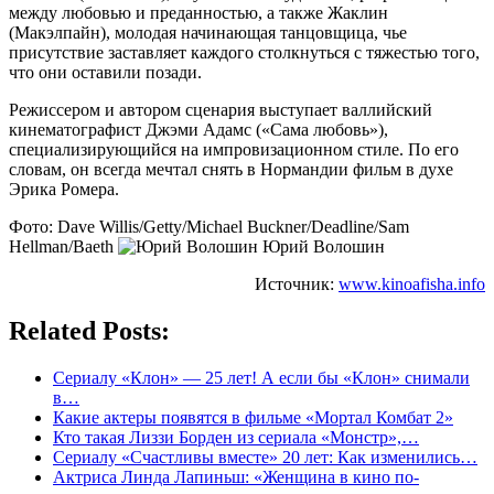
между любовью и преданностью, а также Жаклин
(Макэлпайн), молодая начинающая танцовщица, чье
присутствие заставляет каждого столкнуться с тяжестью того,
что они оставили позади.
Режиссером и автором сценария выступает валлийский
кинематографист Джэми Адамс («Сама любовь»),
специализирующийся на импровизационном стиле. По его
словам, он всегда мечтал снять в Нормандии фильм в духе
Эрика Ромера.
Фото: Dave Willis/Getty/Michael Buckner/Deadline/Sam
Hellman/Baeth
Юрий Волошин
Источник:
www.kinoafisha.info
Related Posts:
Сериалу «Клон» — 25 лет! А если бы «Клон» снимали
в…
Какие актеры появятся в фильме «Мортал Комбат 2»
Кто такая Лиззи Борден из сериала «Монстр»,…
Сериалу «Счастливы вместе» 20 лет: Как изменились…
Актриса Линда Лапиньш: «Женщина в кино по-