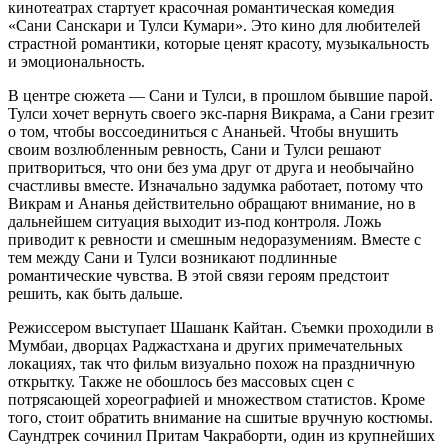
кинотеатрах стартует красочная романтическая комедия
«Сани Санскари и Тулси Кумари». Это кино для любителей
страстной романтики, которые ценят красоту, музыкальность
и эмоциональность.
В центре сюжета — Сани и Тулси, в прошлом бывшие парой.
Тулси хочет вернуть своего экс-парня Викрама, а Сани грезит
о том, чтобы воссоединиться с Ананьей. Чтобы внушить
своим возлюбленным ревность, Сани и Тулси решают
притвориться, что они без ума друг от друга и необычайно
счастливы вместе. Изначально задумка работает, потому что
Викрам и Ананья действительно обращают внимание, но в
дальнейшем ситуация выходит из-под контроля. Ложь
приводит к ревности и смешным недоразумениям. Вместе с
тем между Сани и Тулси возникают подлинные
романтические чувства. В этой связи героям предстоит
решить, как быть дальше.
Режиссером выступает Шашанк Кайтан. Съемки проходили в
Мумбаи, дворцах Раджастхана и других примечательных
локациях, так что фильм визуально похож на праздничную
открытку. Также не обошлось без массовых сцен с
потрясающей хореографией и множеством статистов. Кроме
того, стоит обратить внимание на сшитые вручную костюмы.
Саундтрек сочинил Притам Чакраборти, один из крупнейших