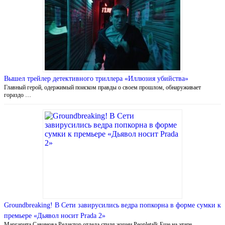
Вышел трейлер детективного триллера «Иллюзия убийства»
Главный герой, одержимый поиском правды о своем прошлом, обнаруживает
гораздо …
Groundbreaking! В Сети завирусились ведра попкорна в форме сумки к
премьере «Дьявол носит Prada 2»
Маргарита Савинова Редактор отдела стиля жизни Peopletalk Еще на этапе …