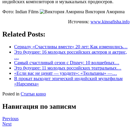
индийских композиторов и музыкальных продюсеров.
Фото: Indian Films
Виктория Аморина
Источник:
www.kinoafisha.info
Related Posts:
Сериалу «Счастливы вместе» 20 лет: Как изменились…
Это будущее: 16 молодых российских актеров и актрис,
…
Самый счастливый сезон с Disney: 10 волшебных…
Это будущее: 11 молодых российских театральных…
«Если вас не ценят — уходите»: «Тюльпаны» —…
В прокат выходит эпический индийский мультфильм
«Нарсимха»
Posted in
Статьи кино
Навигация по записям
Previous
Next