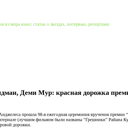
 из мира кино: статьи о звездах, интервью, репортажи
идман, Деми Мур: красная дорожка прем
ос-Анджелеса прошла 98-я ежегодная церемония вручения премии
териале (лучшим фильмом были названы “Грешники” Райана Кугл
вровой дорожки.