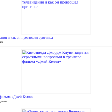
ния и как он превзошел оригинал
них …
 фильма «Джей Келли»
й драмы …